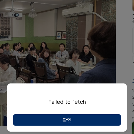
1
Failed to fetch
확인