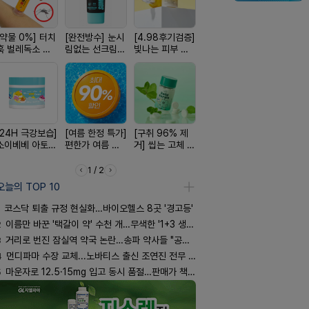
[약물 0%] 터치
[완전방수] 눈시
[4.98후기검증]
[100% 천연옥]
[약국BEST!
훅 벌레독소 흡
림없는 선크림
빛나는 피부 오
멜팅 하트 괄사
비타센스 
인기
(SPF50+)
브링 세럼
마사지기
흡입기
[24H 극강보습]
[여름 한정 특가]
[구취 96% 제
[평점 4.9]약사
[국내최초]
소이베베 아토
편한가 여름 쿨
거] 씹는 고체 가
선택 근본 솔루
디퓨저 천연
크림
세일! (여름 필수
글
션, 솔티스
피 모키센트
템 싹쓰리)
퓨저
1 / 2
오늘의 TOP 10
코스닥 퇴출 규정 현실화…바이오헬스 8곳 '경고등'
2
이름만 바꾼 '택갈이 약' 수천 개…무색한 '1+3 생동'
3
거리로 번진 잠실역 약국 논란…송파 약사들 "공공성 훼손"
4
먼디파마 수장 교체...노바티스 출신 조연진 전무 내정
5
마운자로 12.5·15mg 입고 동시 품절…판매가 책정 고심