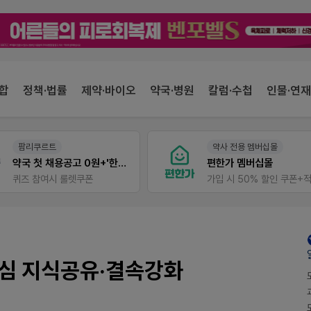
합
정책·법률
제약·바이오
약국·병원
칼럼·수첩
인물·연재
약사 전용 멤버십몰
E-detail
편한가 멤버십몰
근육통은 오래가니깐!
가입 시 50% 할인 쿠폰+적립금까지!
오래가는 타이레놀 ER
중심 지식공유·결속강화