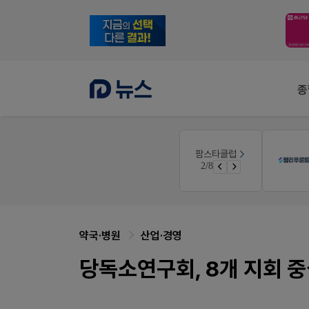
종
몰
팜리쿠르트
팜스타클럽
약국 첫 채용공고 0원+'한번 더' 무료 연장
3/8
가입 시 네이버 1만포인트 + 스벅쿠폰
퀴즈 참여시 룰렛쿠폰
약국·병원
산업·경영
당독소연구회, 8개 지회 