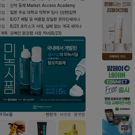
모집
신약 등재 Market Access Academy
모집
일본 주요 대학교 약학부 입시 신(편)입학
교육
8/07 배탈 등 여름철 장질환 온라인세미나
모집
8/23 초리스크 시대, 실패 없는 개국 세미나
강복인 원강팜 사장 차녀(8/23)
화촉
약국e몰
· 편한가
· 바로팜
· 플랫팜