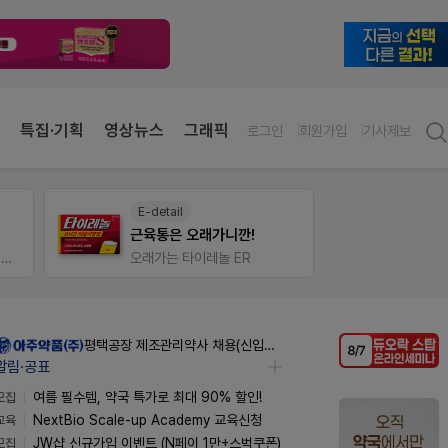
특집·기획
영상뉴스
그래픽
로그인
회원가입
기사제보
온라인세미나
V-Det
듀오락 스탑과 여름철 장질환 대응법
물갈이, 배탈, 설사 환자를 위한 실전 상담&판매 전략
비아핀 
평택공장 제조관리약사 채용(신입우대)
알림·공표
모집
여름 필수템, 약국 특가로 최대 90% 할인!
교육
NextBio Scale-up Academy 교육신청
모집
JW샵 신규가입 이벤트 (N페이 1만+스벅쿠폰)