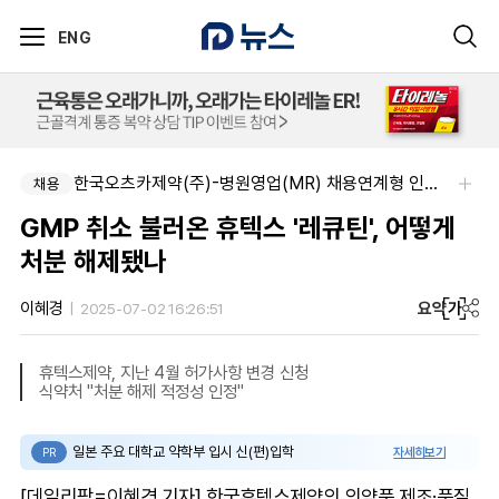
ENG
아주약품-평택공장 제조관리약사 채용(신입우대)
한국오츠카제약(주)-병원영업(MR) 채용연계형 인턴(신입사원) 모집 공고
채용
채용
GMP 취소 불러온 휴텍스 '레큐틴', 어떻게
처분 해제됐나
요약
가
이혜경
2025-07-02 16:26:51
휴텍스제약, 지난 4월 허가사항 변경 신청
식약처 "처분 해제 적정성 인정"
일본 주요 대학교 약학부 입시 신(편)입학
자세히보기
PR
[데일리팜=이혜경 기자] 한국휴텍스제약의 의약품 제조·품질