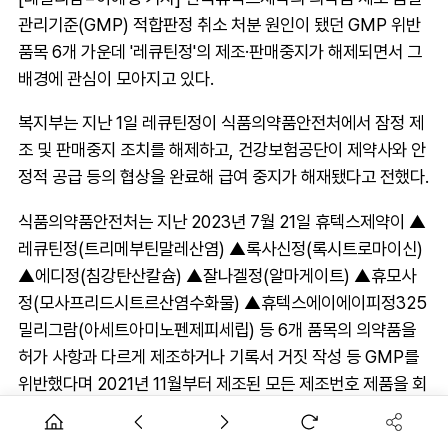
관리기준(GMP) 적합판정 취소 처분 원인이 됐던 GMP 위반
품목 6개 가운데 '레큐틴정'의 제조·판매중지가 해제되면서 그
배경에 관심이 모아지고 있다.
복지부는 지난 1일 레큐틴정이 식품의약품안전처에서 잠정 제
조 및 판매중지 조치를 해제하고, 건강보험공단이 제약사와 안
정적 공급 등의 협상을 완료해 급여 중지가 해재됐다고 전했다.
식품의약품안전처는 지난 2023년 7월 21일 휴텍스제약이 ▲
레큐틴정(트리메부틴말레산염) ▲록사신정(록시트로마이신)
▲에디정(침강탄산칼슘) ▲잘나겔정(알마게이트) ▲휴모사
정(모사프리드시트르산염수화물) ▲휴텍스에이에이피정325
밀리그람(아세트아미노펜제피세립) 등 6개 품목의 의약품을
허가 사항과 다르게 제조하거나 기록서 거짓 작성 등 GMP를
위반했다며 2021년 11월부터 제조된 모든 제조번호 제품을 회
수하고 잠정 제조·판매중지 처분을 내렸다.