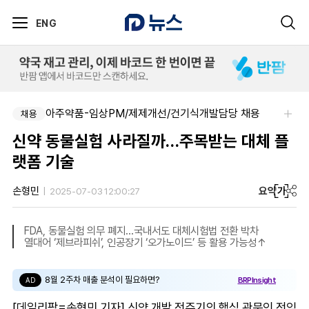
ENG
아주약품-임상PM/제제개선/건기식개발담당 채용
채용
신약 동물실험 사라질까…주목받는 대체 플
랫폼 기술
요약
가
손형민
2025-07-03 12:00:27
FDA, 동물실험 의무 폐지…국내서도 대체시험법 전환 박차
열대어 ‘제브라피쉬’, 인공장기 ‘오가노이드’ 등 활용 가능성↑
8월 2주차 매출 분석이 필요하면?
BRPInsight
AD
[데일리팜=손형민 기자] 신약 개발 전주기의 핵심 관문인 전임