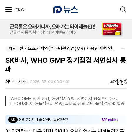
ENG
한국오츠카제약(주)-병원영업(MR) 채용연계형 인턴(신입사원) 모집 공고
채용
SK바사, WHO GMP 정기점검 서면심사 통
과
요약
가
최다은 기자
2026-07-09 09:34:31
WHO GMP 정기 점검, 현장실사 없이 서면심사 방식으로 완료
L HOUSE 제조·품질관리 역량, 국제적 신뢰 기반 품질 경쟁력 입증
8월 2주차 매출 분석이 필요하면?
BRPInsight
AD
[데일리팜=최다은 기자] SK바이오사이언스는 세계보건기구