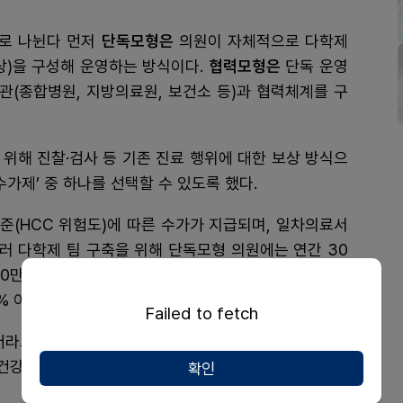
지로 나뉜다 먼저
단독모형은
의원이 자체적으로 다학제
이상)을 구성해 운영하는 방식이다.
협력모형은
단독 운영
기관(종합병원, 지방의료원, 보건소 등)과 협력체계를 구
위해 진찰·검사 등 기존 진료 행위에 대한 보상 방식으
수가제’ 중 하나를 선택할 수 있도록 했다.
준(HCC 위험도)에 따른 수가가 지급되며, 일차의료서
울러 다학제 팀 구축을 위해 단독모형 의원에는 연간 30
00만 원의 운영지원비가 전액 사전 지급된다. 서비스 질
0% 이내의 차등 성과보상도 추가로 지원된다.
Failed to fetch
더라도 기존과 동일한 행위별수가 기준의 본인부담금만
건강관리 서비스를 받을 수 있다.
확인