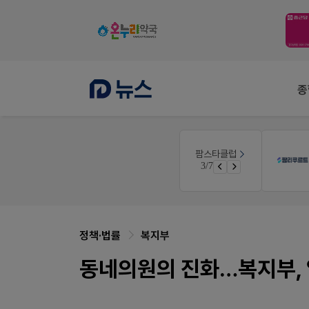
종
팜노트
팜스타클럽
공사례
이달의 약국 신제품(8월호)
3/7
면 쿠폰 증정
좋아요+의견남기면 쿠폰 증정
정책·법률
복지부
동네의원의 진화…복지부,