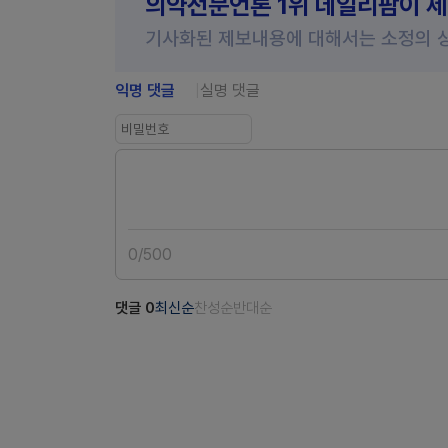
의약전문언론 1위 데일리팜이 
기사화된 제보내용에 대해서는 소정의 
익명 댓글
실명 댓글
0
/
500
댓글
0
최신순
찬성순
반대순