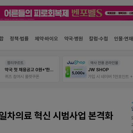
합
정책·법률
제약·바이오
약국·병원
칼럼·수첩
인물·연재
팜리쿠르트
약사 전용 온라인몰
약국 첫 채용공고 0원+'한번 더' 무료 연장
JW SHOP
퀴즈 참여시 룰렛쿠폰
 일차의료 혁신 시범사업 본격화