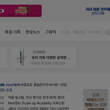
특집·기획
영상뉴스
그래픽
로그인
회원가입
기사제보
V-Detail
E-det
우리 가족 다양한 상처엔 비아핀!
근육통
가입 시 네이버 1만포인트 + 스벅쿠폰
비아핀 POSM 신청 GO!
오래가
세종공장 품질관리약사(사원~과장)
알림·공표
모집
여름 필수템, 약국 특가로 최대 90% 할인!
교육
NextBio Scale-up Academy 교육신청
모집
JW샵 신규가입 이벤트 (N페이 1만+스벅쿠폰)