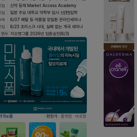
모집
신약 등재 Market Access Academy
모집
일본 주요 대학교 약학부 입시 신(편)입학
교육
8/07 배탈 등 여름철 장질환 온라인세미나
모집
8/23 초리스크 시대, 실패 없는 개국 세미나
지오영그룹 2026년 임원승진(8/3)
인사
약국e몰
· 편한가
· 플랫팜
· 바로팜