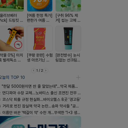
[올리브베러
[여름 한정 특가]
[구취 96% 제
[국내최초] 모기
[평점 4.9
Pick] 드링킷 건
편한가 여름 쿨
거] 씹는 고체 가
디퓨저 천연 계
선택 근본 
강음료
세일! (여름 필수
글
피 모키센트 디
션, 솔티스
템 싹쓰리)
퓨저
[약물 0%] 터치
[쿠팡 완판] 수험
[완전방수] 눈시
[약국BEST!] 뉴
[100% 천
훅 벌레독소 흡
생 아르기닌 에
림없는 선크림
비타센스 비타민
멜팅 하트 
인기
너지 젤리
(SPF50+)
흡입기
마사지기
1 / 2
오늘의 TOP 10
"한달 5000원이면 싼 줄 알았는데"…약국 제품과 비교해보니
2
먼디파마 수장 교체...노바티스 출신 조연진 전무 내정
3
코스닥 퇴출 규정 현실화…바이오헬스 8곳 '경고등'
4
거리로 번진 잠실역 약국 논란…송파 약사들 "공공성 훼손"
5
이름만 바꾼 '택갈이 약' 수천 개…무색한 '1+3 생동'