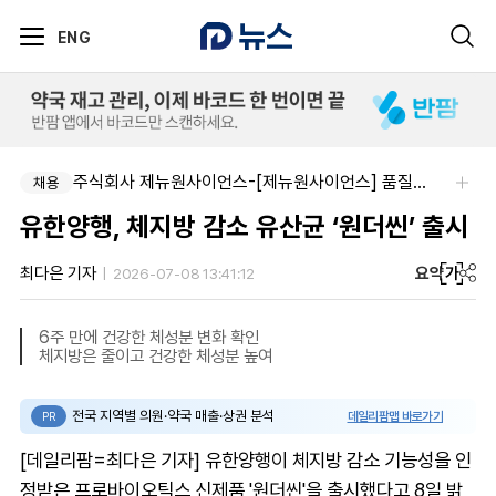
ENG
주식회사 제뉴원사이언스-[제뉴원사이언스] 품질관리약사 모집(경력무관)
채용
유한양행, 체지방 감소 유산균 ‘원더씬’ 출시
요약
가
최다은 기자
2026-07-08 13:41:12
6주 만에 건강한 체성분 변화 확인
체지방은 줄이고 건강한 체성분 높여
전국 지역별 의원·약국 매출·상권 분석
데일리팜맵 바로가기
PR
[데일리팜=최다은 기자] 유한양행이 체지방 감소 기능성을 인
정받은 프로바이오틱스 신제품 '원더씬'을 출시했다고 8일 밝