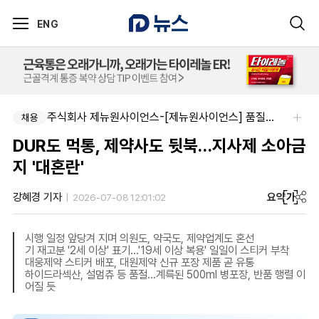
ENG
주식회사 제뉴원사이언스-[제뉴원사이언스] 품질관리약사 모집(경력무관)
채용
DUR도 먹통, 제약사도 뒷북…지사제 소아금
지 '대혼란'
요약
가
강혜경 기자
2026-07-08 12:01:02
시행 일정 앞당겨 지며 의원도, 약국도, 제약업계도 혼선
기 재고분 '2세 이상' 표기…'19세 이상 복용' 일일이 스티커 부착
대웅제약 스티커 배포, 대원제약 신규 포장 제품 곧 유통
하이드라섹산, 설멈츄 등 품절…계륵된 500ml 병포장, 반품 행렬 이
어질 듯