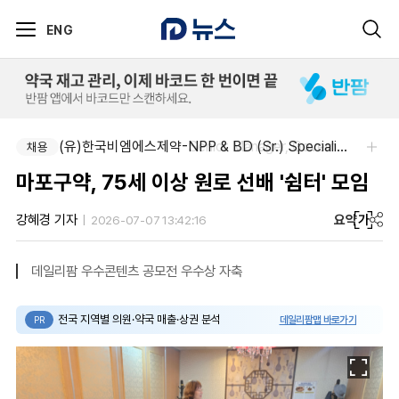
ENG
(유)한국비엠에스제약-Senior Manager, Government Affairs & External Liaison (Permanent)
(유)한국비엠에스제약-NPP & BD (Sr.) Specialist, CSE&BD (Fixed)
채용
채용
마포구약, 75세 이상 원로 선배 '쉼터' 모임
요약
가
강혜경 기자
2026-07-07 13:42:16
데일리팜 우수콘텐츠 공모전 우수상 자축
전국 지역별 의원·약국 매출·상권 분석
데일리팜맵 바로가기
PR