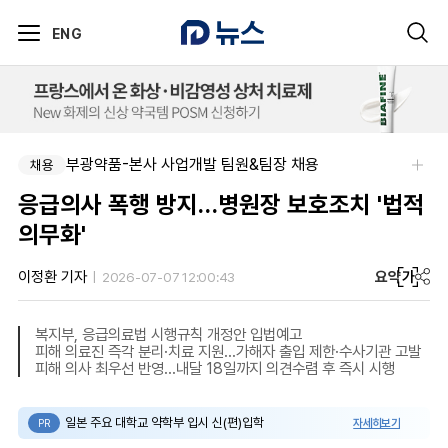
ENG
부광약품-본사 사업개발 팀원&팀장 채용
채용
응급의사 폭행 방지…병원장 보호조치 '법적
의무화'
요약
가
이정환 기자
2026-07-07 12:00:43
복지부, 응급의료법 시행규칙 개정안 입법예고
피해 의료진 즉각 분리·치료 지원…가해자 출입 제한·수사기관 고발
피해 의사 최우선 반영…내달 18일까지 의견수렴 후 즉시 시행
일본 주요 대학교 약학부 입시 신(편)입학
자세히보기
PR