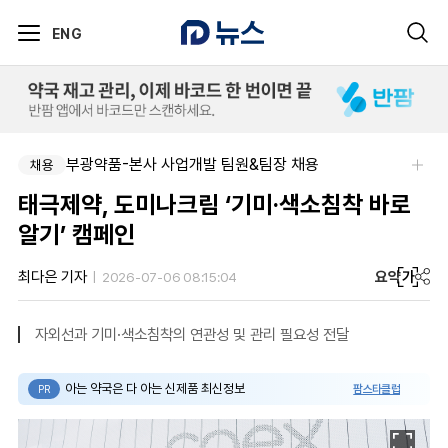
ENG
부광약품-본사 사업개발 팀원&팀장 채용
채용
태극제약, 도미나크림 ‘기미·색소침착 바로
알기’ 캠페인
요약
가
최다은 기자
2026-07-06 08:15:04
자외선과 기미·색소침착의 연관성 및 관리 필요성 전달
아는 약국은 다 아는 신제품 최신정보
팜스타클럽
PR