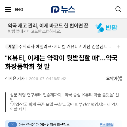
ENG
주식회사 에일리크-메디컬 커뮤니케이션 컨설턴트(Associate) / 메디컬라이터 채용
채용
"K뷰티, 이제는 약학이 뒷받침할 때"…약국
화장품학회 첫 발
요약
가
김지은 기자
2026-07-04 16:51:42
성분·제형 연구부터 인증제까지…약국 중심 'K뷰티 학술 플랫폼' 선
언
"기업·약국·학계 공존 모델 구축"…국민 피부건강 책임지는 새 약사
역할 제시
아는 약국은 다 아는 신제품 최신정보
팜스타클럽
PR