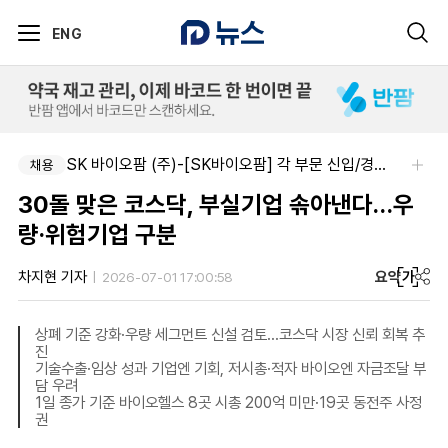
ENG
SK 바이오팜 (주)-[SK바이오팜] 각 부문 신입/경력 구성원 영입
채용
30돌 맞은 코스닥, 부실기업 솎아낸다…우
량·위험기업 구분
요약
가
차지현 기자
2026-07-01 17:00:58
상폐 기준 강화·우량 세그먼트 신설 검토…코스닥 시장 신뢰 회복 추
진
기술수출·임상 성과 기업엔 기회, 저시총·적자 바이오엔 자금조달 부
담 우려
1일 종가 기준 바이오헬스 8곳 시총 200억 미만·19곳 동전주 사정
권