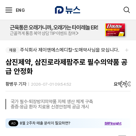
ENG
아주약품-임상PM/제제개선/건기식개발담당 채용
주식회사 제이앤에스메디칼-도매약사님을 모십니다.
채용
채용
삼진제약, 삼진로라제팜주로 필수의약품 공
급 안정화
요약
가
황병우 기자
2026-07-01 09:54:52
국가 필수·퇴장방지의약품 자체 생산 체계 구축
중증·응급 환자 치료용 신경안정제 공급 개시
8월 2주차 매출 분석이 필요하면?
BRPInsight
AD