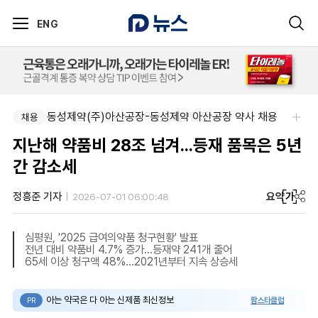
ENG
팜리쿠르트-충청지역 의원 영업 팀장 채용
동성제약(주)아산공장-동성제약 아산공장 약사 채용
채용
채용
지난해 약품비 28조 넘겨...등재 품목은 5년
간 감소세
요약
가
정흥준 기자
2026-07-01 06:00:48
심평원, '2025 급여의약품 청구현황' 발표
전년 대비 약품비 4.7% 증가...등재약 241개 줄어
65세 이상 청구액 48%...2021년부터 지속 상승세
아는 약국은 다 아는 신제품 최신정보
팜스타클럽
PR