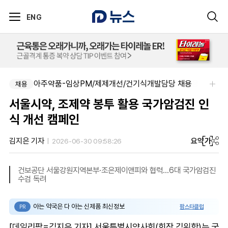
ENG
아주약품-임상PM/제제개선/건기식개발담당 채용
동성제약(주)아산공장-동성제약 아산공장 약사 채용
채용
채용
서울시약, 조제약 봉투 활용 국가암검진 인
식 개선 캠페인
요약
가
김지은 기자
2026-06-30 09:58:26
건보공단 서울강원지역본부·조은제이앤피와 협력…6대 국가암검진
수검 독려
아는 약국은 다 아는 신제품 최신정보
팜스타클럽
PR
[데일리팜=김지은 기자] 서울특별시약사회(회장 김위학)는 국