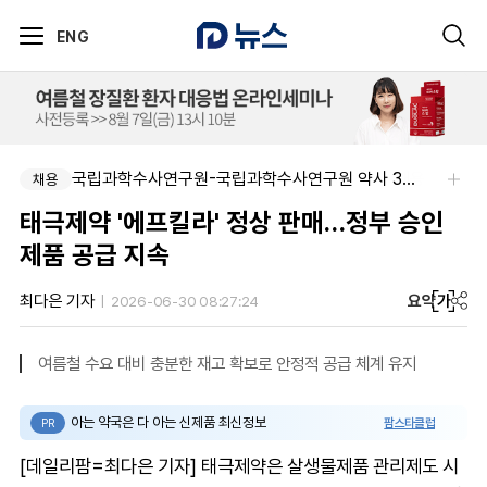
ENG
동성제약(주)아산공장-동성제약 아산공장 약사 채용
국립과학수사연구원-국립과학수사연구원 약사 3명 채용
채용
채용
태극제약 '에프킬라' 정상 판매…정부 승인
제품 공급 지속
요약
가
최다은 기자
2026-06-30 08:27:24
여름철 수요 대비 충분한 재고 확보로 안정적 공급 체계 유지
아는 약국은 다 아는 신제품 최신정보
팜스타클럽
PR
[데일리팜=최다은 기자] 태극제약은 살생물제품 관리제도 시