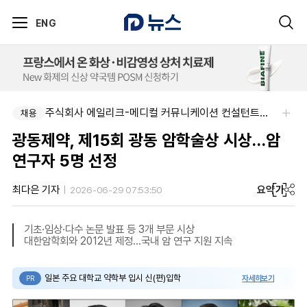
ENG
주식회사 제뉴원사이언스-[제뉴원사이언스] 품질관리약사 모집(경력무관)
주식회사 에일리크-메디컬 커뮤니케이션 컨설턴트(Associate) / 메디컬라이터 채용
채용
채용
광동제약, 제15회 광동 암학술상 시상…암
연구자 5명 선정
요약
가
최다은 기자
2026-06-29 07:53:50
기초·임상·다수 논문 발표 등 3개 부문 시상
대한암학회와 2012년 제정…국내 암 연구 지원 지속
일본 주요 대학교 약학부 입시 신(편)입학
자세히보기
PR