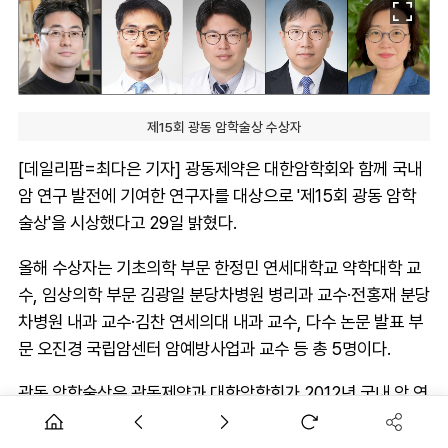
제15회 광동 암학술상 수상자
[데일리팜=최다은 기자] 광동제약은 대한암학회와 함께 국내
암 연구 발전에 기여한 연구자를 대상으로 '제15회 광동 암학
술상'을 시상했다고 29일 밝혔다.
올해 수상자는 기초의학 부문 한정민 연세대학교 약학대학 교
수, 임상의학 부문 김광일 분당차병원 병리과 교수·전홍재 분당
차병원 내과 교수·김찬 연세의대 내과 교수, 다수 논문 발표 부
문 오진경 국립암센터 암예방사업과 교수 등 총 5명이다.
광동 암학술상은 광동제약과 대한암학회가 2012년 국내 암 연
구 활성화와 기초·임상 연구 지원을 위해 공동 제정한 학술상이
다. 매년 국내외 SCIE 학술지에 우수 논문을 발표해 암 연구 발