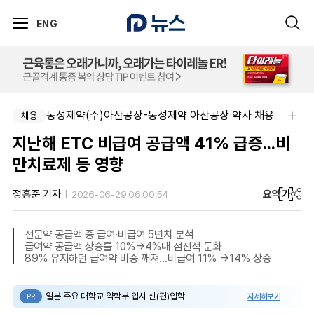
ENG
동성제약(주)아산공장-동성제약 아산공장 약사 채용
SK 바이오팜 (주)-[SK바이오팜] 각 부문 신입/경력 구성원 영입
채용
채용
지난해 ETC 비급여 공급액 41% 급증...비
만치료제 등 영향
요약
가
정흥준 기자
2026-06-29 06:00:54
전문약 공급액 중 급여·비급여 5년치 분석
급여약 공급액 상승률 10%→4%대 점진적 둔화
89% 유지하던 급여약 비중 깨져...비급여 11% →14% 상승
일본 주요 대학교 약학부 입시 신(편)입학
자세히보기
PR