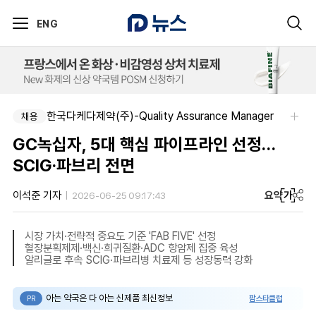
ENG
한국다케다제약(주)-Quality Assurance Manager
채용
GC녹십자, 5대 핵심 파이프라인 선정…
SCIG·파브리 전면
요약
가
이석준 기자
2026-06-25 09:17:43
시장 가치·전략적 중요도 기준 'FAB FIVE' 선정
혈장분획제제·백신·희귀질환·ADC 항암제 집중 육성
알리글로 후속 SCIG·파브리병 치료제 등 성장동력 강화
아는 약국은 다 아는 신제품 최신정보
팜스타클럽
PR