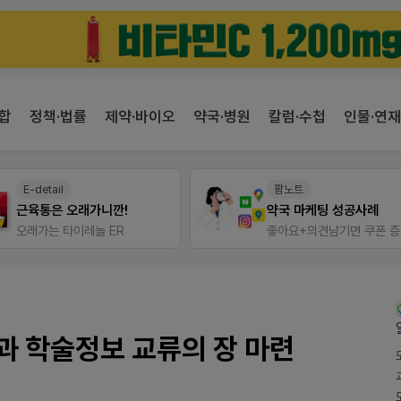
합
정책·법률
제약·바이오
약국·병원
칼럼·수첩
인물·연재
팜노트
V-Detail
약국 마케팅 성공사례
우리 가족 다양한
좋아요+의견남기면 쿠폰 증정
비아핀 POSM 신청 GO!
과 학술정보 교류의 장 마련