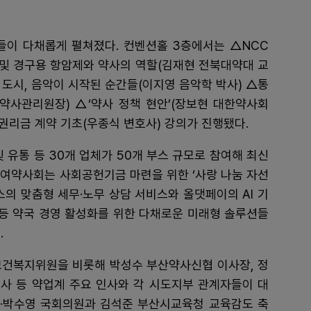
들이 다채롭게 펼쳐졌다. 컨벤션홀 3층에서는 △NCC
 및 경구용 항암제와 약사의 역할(김재현 전북대약대 교
럽 도시, 음악이 시작된 순간들(이지영 음악학 박사) △통
사관리원장) △‘약사 정책 현안’(장보현 대한약사회
권리금 계약 기초(우종식 변호사) 강의가 진행됐다.
 유통 등 30개 업체가 50개 부스 규모로 참여해 최신
시여약사회는 사회공헌기금 마련을 위한 ‘사랑 나눔 자선
스의 맞춤형 세무·노무 상담 서비스와 올댓페이의 AI 기
 등 약국 경영 활성화를 위한 다채로운 미래형 솔루션들
.
보건복지위원을 비롯해 박성수 부산약사신협 이사장, 정
사 등 약업계 주요 인사와 각 시도지부 관계자들이 대
진우·박수영 국회의원과 김석준 부산시교육청 교육감도 축