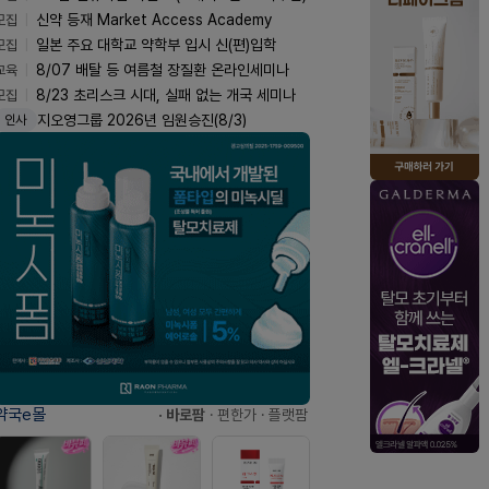
모집
신약 등재 Market Access Academy
모집
일본 주요 대학교 약학부 입시 신(편)입학
교육
8/07 배탈 등 여름철 장질환 온라인세미나
모집
8/23 초리스크 시대, 실패 없는 개국 세미나
지오영그룹 2026년 임원승진(8/3)
인사
약국e몰
· 바로팜
· 편한가
· 플랫팜