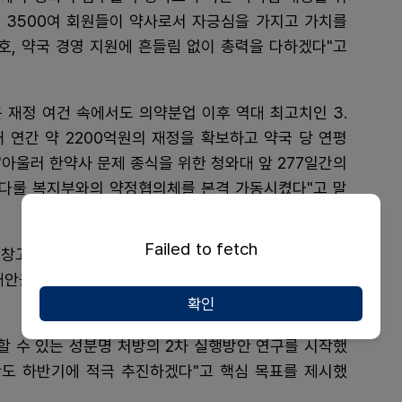
 3500여 회원들이 약사로서 자긍심을 가지고 가치를
호, 약국 경영 지원에 흔들림 없이 총력을 다하겠다"고
 재정 여건 속에서도 의약분업 이후 역대 최고치인 3.
내 연간 약 2200억원의 재정을 확보하고 약국 당 연평
 "아울러 한약사 문제 종식을 위한 청와대 앞 277일간의
 다룰 복지부와의 약정협의체를 본격 가동시켰다"고 말
Failed to fetch
어 창고형 약국의 무분별한 개설과 편법 운영을 차단하고
대안을 마련해 국회 법사위 통과를 앞두고 있다"고 정책
확인
감할 수 있는 성분명 처방의 2차 실행방안 연구를 시작했
안도 하반기에 적극 추진하겠다"고 핵심 목표를 제시했