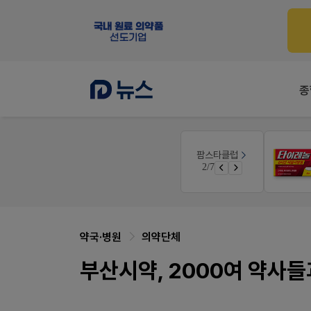
종
몰
E-detail
팜스타클럽
근육통은 오래가니깐!
3/7
가입 시 50% 할인 쿠폰+적립금까지!
오래가는 타이레놀 ER
약국·병원
의약단체
부산시약, 2000여 약사들