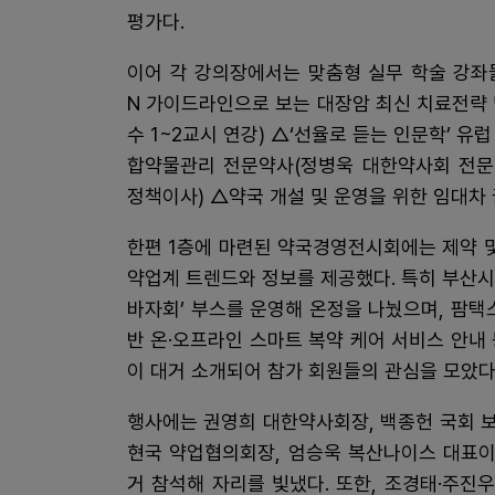
평가다.
이어 각 강의장에서는 맞춤형 실무 학술 강좌
N 가이드라인으로 보는 대장암 최신 치료전략
수 1~2교시 연강) △‘선율로 듣는 인문학’ 유
합약물관리 전문약사(정병욱 대한약사회 전문약
정책이사) △약국 개설 및 운영을 위한 임대차 
한편 1층에 마련된 약국경영전시회에는 제약 및
약업계 트렌드와 정보를 제공했다. 특히 부산
바자회’ 부스를 운영해 온정을 나눴으며, 팜택
반 온·오프라인 스마트 복약 케어 서비스 안내
이 대거 소개되어 참가 회원들의 관심을 모았다
행사에는 권영희 대한약사회장, 백종헌 국회 
현국 약업협의회장, 엄승욱 복산나이스 대표이
거 참석해 자리를 빛냈다. 또한, 조경태·주