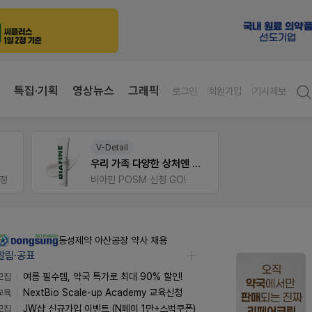
특집·기획
영상뉴스
그래픽
로그인
회원가입
기사제보
약사 전용 온라인몰
팜노
 상처엔 비아핀!
JW SHOP
이달의
가입 시 네이버 1만포인트 + 스벅쿠폰
좋아요
동성제약 아산공장 약사 채용
알림·공표
모집
여름 필수템, 약국 특가로 최대 90% 할인!
교육
NextBio Scale-up Academy 교육신청
모집
JW샵 신규가입 이벤트 (N페이 1만+스벅쿠폰)