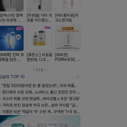
[알엑스미] 알엑
[리쥬올] 닥터 리
[여드름치료]아
[켄뷰] 다양한 통
[켄뷰] 오
스미 리쥬영 울
쥬올 어드밴스드
크스팟크림
증에, 타이레놀
폼타입, 로
트라 PDRN
PDRN 리쥬비네
정 500mg 10
5%폼에어
10000 딥리페
이팅 크림 30ml
정
60g
어 크림
[쥬베룩] 진짜 쥬
[휴온스 ] 비듬을
[레비온]
[D판테놀]레비
[한독] 붙이
베룩을 담은 약
한번에, 니조랄
PDRN+EGF, 레
온디판테놀연고
증 전문가,
국전용 PDLLA
2%액
비온RX PDRN
톱 액티브 
크림
EGF 크림
스타(쿨) 4
1 / 2
오늘의 TOP 10
"한달 5000원이면 싼 줄 알았는데"…약국 제품과 비교해보니
2
먼디파마 수장 교체...노바티스 출신 조연진 전무 내정
3
코스닥 퇴출 규정 현실화…바이오헬스 8곳 '경고등'
4
거리로 번진 잠실역 약국 논란…송파 약사들 "공공성 훼손"
5
이름만 바꾼 '택갈이 약' 수천 개…무색한 '1+3 생동'