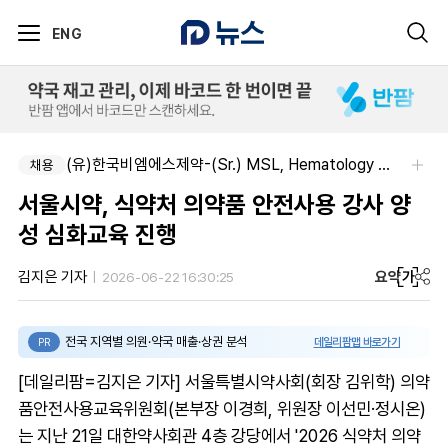
ENG
(유)한국비엠에스제약-(Sr.) MSL, Hematology (Permanent)
채용
서울시약, 식약처 의약품 안전사용 강사 양
성 심화교육 진행
요약
가
김지은 기자
2026-06-22 16:30:25
전국 지역별 의원·약국 매출·상권 분석
데일리팜맵 바로가기
PR
[데일리팜=김지은 기자] 서울특별시약사회(회장 김위학) 의약
품안전사용교육위원회(본부장 이경희, 위원장 이선민·정시온)
는 지난 21일 대한약사회관 4층 강당에서 '2026 식약처 의약