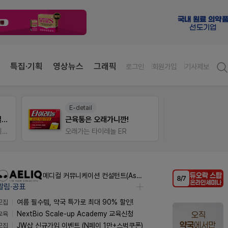
특집·기획
영상뉴스
그래픽
로그인
회원가입
기사제보
E-detail
약사 
듀오락 스탑과 여름철 장질환 대응법
근육통은 오래가니깐!
편한가
물갈이, 배탈, 설사 환자를 위한 실전 상담&판매 전략
오래가는 타이레놀 ER
메디컬 커뮤니케이션 컨설턴트(Associate) / 메디컬라이터 채용
알림·공표
모집
여름 필수템, 약국 특가로 최대 90% 할인!
교육
NextBio Scale-up Academy 교육신청
모집
JW샵 신규가입 이벤트 (N페이 1만+스벅쿠폰)