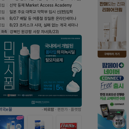
모집
신약 등재 Market Access Academy
모집
일본 주요 대학교 약학부 입시 신(편)입학
교육
8/07 배탈 등 여름철 장질환 온라인세미나
모집
8/23 초리스크 시대, 실패 없는 개국 세미나
강복인 원강팜 사장 차녀(8/23)
화촉
약국e몰
· 바로팜
· 편한가
· 플랫팜