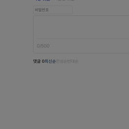
0
/
500
댓글
0
최신순
찬성순
반대순