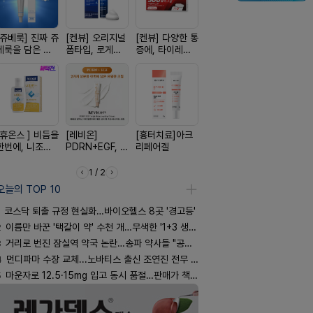
[쥬베룩] 진짜 쥬
[켄뷰] 오리지널
[켄뷰] 다양한 통
[알엑스미] 알엑
[리쥬올] 닥
베룩을 담은 약
폼타입, 로게인
증에, 타이레놀
스미 리쥬영 울
쥬올 어드
국전용 PDLLA
5%폼에어로졸
정 500mg 10
트라 PDRN
PDRN 리
크림
60g
정
10000 딥리페
이팅 크림 3
어 크림
[휴온스 ] 비듬을
[레비온]
[흉터치료]아크
[D판테놀]레비
[한독] 붙이
한번에, 니조랄
PDRN+EGF, 레
리페어겔
온디판테놀연고
증 전문가,
2%액
비온RX PDRN
톱 액티브 
EGF 크림
스타(쿨) 4
1 / 2
오늘의 TOP 10
코스닥 퇴출 규정 현실화…바이오헬스 8곳 '경고등'
2
이름만 바꾼 '택갈이 약' 수천 개…무색한 '1+3 생동'
3
거리로 번진 잠실역 약국 논란…송파 약사들 "공공성 훼손"
4
먼디파마 수장 교체...노바티스 출신 조연진 전무 내정
5
마운자로 12.5·15mg 입고 동시 품절…판매가 책정 고심