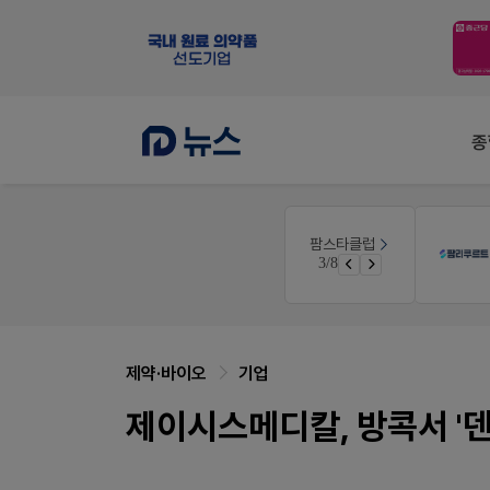
종
V-Detail
팜스타클럽
품(8월호)
우리 가족 다양한 상처엔 비아핀!
3/8
면 쿠폰 증정
비아핀 POSM 신청 GO!
제약·바이오
기업
제이시스메디칼, 방콕서 '덴