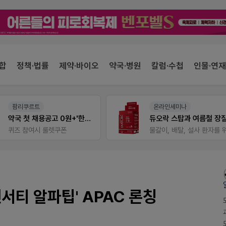
합
정책·법률
제약·바이오
약국·병원
칼럼·수첩
인물·연재
팜리쿠르트
온라인세미나
약국 첫 채용공고 0원+'한번 더' 무료 연장
퀴즈 참여시 룰렛쿠폰
서티 알파팁' APAC 론칭