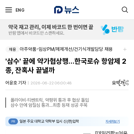
ENG
아주약품-임상PM/제제개선/건기식개발담당 채용
채용
'삼수' 끝에 약가협상행…한국로슈 항암제 2
종, 잔혹사 끝낼까
요약
가
어윤호 기자
2026-06-22 06:00:48
폴라이비·티쎈트릭, 약평위 통과 후 협상 돌입
삼수 만에 암질심 통과...최종 등재 성공 주목
일본 주요 대학교 약학부 입시 신(편)입학
자세히보기
PR
[데일리팜=어윤