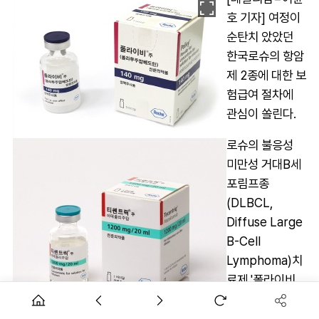
호 기자] 여정이
순탄치 았았던
한국로슈의 항암
제 2종에 대한 보
험급여 절차에
관심이 쏠린다.
로슈의 불응성
미만성 거대B세
포림프종
(DLBCL,
Diffuse Large
B-Cell
Lymphoma)치
료제 '폴라이비
(폴라투주맙 베
도틴)'와 PD-L1