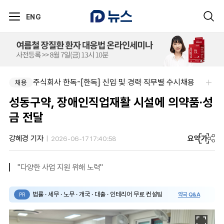
ENG
신신제약-세종공장 품질관리약사(사원~과장)
주식회사 한독-[한독] 신입 및 경력 직무별 수시채용
채용
채용
성동구약, 장애인직업재활 시설에 의약품·성
금 전달
요약
가
강혜경 기자
2026-06-17 17:40:58
"다양한 사업 지원 위해 노력"
법률 · 세무 · 노무 · 개국 · 대출 · 인테리어 무료 컨설팅
약국 Q&A
PR