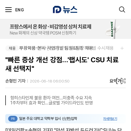
ENG
주식회사 한독-[한독] 신입 및 경력 직무별 수시채용
부광약품-본사 사업개발 팀원&팀장 채용
채용
채용
"빠른 증상 개선 강점…'랩시도' CSU 치료
새 선택지"
요약
가
손형민 기자
2026-06-18 06:00:50
항히스타민제 불응 환자 여전…미충족 수요 지속
1주차부터 효과 확인…글로벌 가이드라인도 반영
일본 주요 대학교 약학부 입시 신(편)입학
자세히보기
PR
[데일리팜=손형민 기자] "만성 자발성 두드러기(CSU)는 단