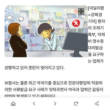
[데일리팜
=강혜경
기자] 환자
의 조제기
록부, 약제
비 영수증
대리발급
을 요구하
는 업체가
성행하고 있어 혼란이 빚어지고 있다.
보험사는 물론 최근 약국가를 중심으로 전문대행업체 직원에
의한 서류발급 요구 사례가 잇따르면서 약국과 업체간 갈등이
빈번히 발생하고 있기 때문이다.
자칫 약국에서 본인이 아닌 제3자에게 조제기록부와 약제비