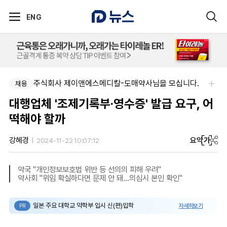
ENG
주식회사 제이앤에스메디칼-도매약사님을 모십니다.
채용
대행업체 '조제기록부·영수증' 발급 요구, 어
떡해야 할까
요약
가
강혜경
2024-11-22 10:07:12
약국 "개인정보보호법 위반 등 선의의 피해 우려"
약사회 "위임 확실하다면 문제 안 돼…의심시 본인 확인"
일본 주요 대학교 약학부 입시 신(편)입학
자세히보기
PR