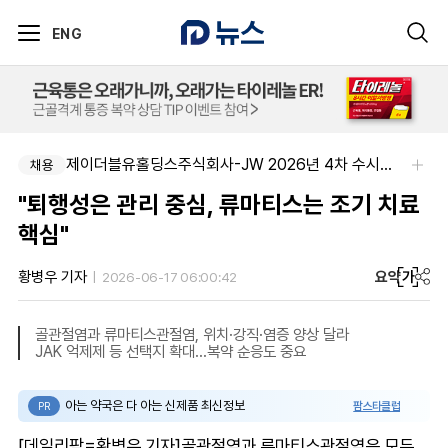
ENG
제이더블유홀딩스주식회사-JW 2026년 4차 수시채용
채용
"퇴행성은 관리 중심, 류마티스는 조기 치료
핵심"
요약
가
황병우 기자
2026-06-17 06:00:42
골관절염과 류마티스관절염, 위치·강직·염증 양상 달라
JAK 억제제 등 선택지 확대...복약 순응도 중요
아는 약국은 다 아는 신제품 최신정보
팜스타클럽
PR
[데일리팜=황병우 기자]골관절염과 류마티스관절염은 모두