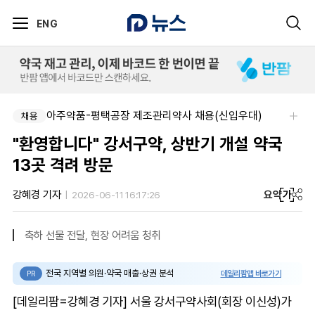
ENG
아주약품-평택공장 제조관리약사 채용(신입우대)
채용
"환영합니다" 강서구약, 상반기 개설 약국
13곳 격려 방문
요약
가
강혜경 기자
2026-06-11 16:17:26
축하 선물 전달, 현장 어려움 청취
전국 지역별 의원·약국 매출·상권 분석
데일리팜맵 바로가기
PR
[데일리팜=강혜경 기자] 서울 강서구약사회(회장 이신성)가