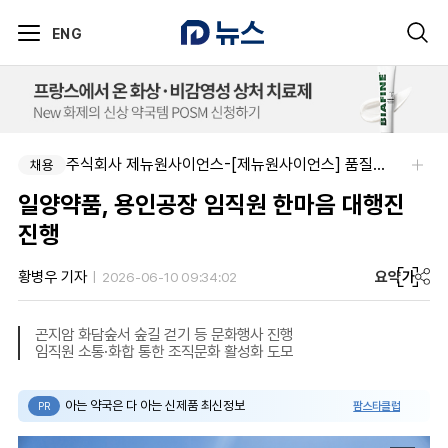
ENG
주식회사 제뉴원사이언스-[제뉴원사이언스] 품질관리약사 모집(경력무관)
채용
일양약품, 용인공장 임직원 한마음 대행진
진행
요약
가
황병우 기자
2026-06-10 09:34:02
곤지암 화담숲서 숲길 걷기 등 문화행사 진행
임직원 소통·화합 통한 조직문화 활성화 도모
아는 약국은 다 아는 신제품 최신정보
팜스타클럽
PR