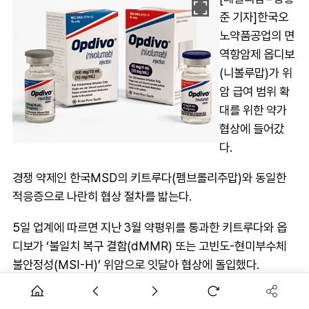
준 기자]한국오
노약품공업의 면
역항암제 옵디보
(니볼루맙)가 위
암 급여 범위 확
대를 위한 약가
협상에 들어갔
다.
경쟁 약제인 한국MSD의 키트루다(펨브롤리주맙)와 동일한
적응증으로 나란히 협상 절차를 밟는다.
5일 업계에 따르면 지난 3월 약평위를 통과한 키트루다와 옵
디보가 ‘불일치 복구 결함(dMMR) 또는 고빈도-현미부수체
불안정성(MSI-H)’ 위암으로 잇달아 협상에 돌입했다.
옵디보는 지난 2023년 HER2 음성 위암 1차 치료제로 급여를