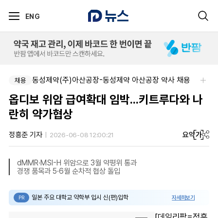
ENG
동성제약(주)아산공장-동성제약 아산공장 약사 채용
채용
옵디보 위암 급여확대 임박...키트루다와 나
란히 약가협상
요약
가
정흥준 기자
2026-06-08 12:00:21
dMMR·MSI-H 위암으로 3월 약평위 통과
경쟁 품목과 5·6월 순차적 협상 돌입
일본 주요 대학교 약학부 입시 신(편)입학
자세히보기
PR
[데일리팜=정흥