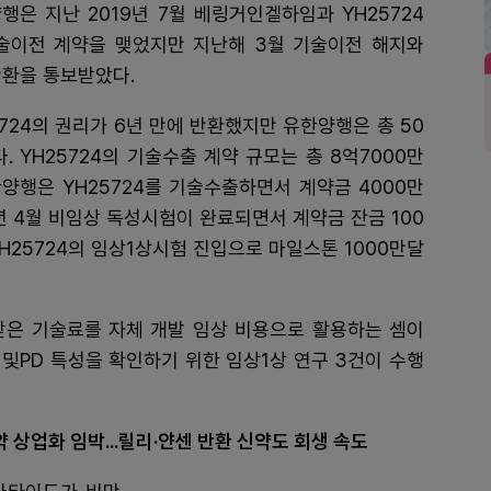
행은 지난 2019년 7월 베링거인겔하임과 YH25724
술이전 계약을 맺었지만 지난해 3월 기술이전 해지와
환을 통보받았다.
5724의 권리가 6년 만에 반환했지만 유한양행은 총 50
. YH25724의 기술수출 계약 규모는 총 8억7000만
한양행은 YH25724를 기술수출하면서 계약금 4000만
0년 4월 비임상 독성시험이 완료되면서 계약금 잔금 100
YH25724의 임상1상시험 진입으로 마일스톤 1000만달
은 기술료를 자체 개발 임상 비용으로 활용하는 셈이
 및PD 특성을 확인하기 위한 임상1상 연구 3건이 수행
상업화 임박...릴리·얀센 반환 신약도 회생 속도