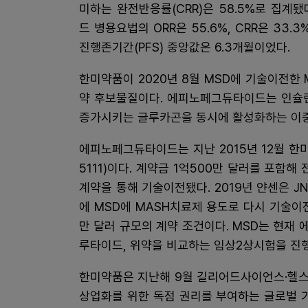
미하는 완전반응률(CRR)은 58.5%로 집계
드 병용요법의 ORR은 55.6%, CRR은 33
진행존기간(PFS) 중앙값은 6.3개월이었다.
한미약품이 2020년 8월 MSD에 기술이전
약 후보물질이다. 에피노페그듀타이드는 인슐린
증가시키는 글루카곤을 동시에 활성화하는 이
에피노페그듀타이드는 지난 2015년 12월 한
5111)이다. 계약금 1억500만 달러를 포함해
계약을 통해 기술이전됐다. 2019년 얀센은 JN
에 MSD에 MASH치료제 용도로 다시 기술이전
만 달러 규모의 계약 조건이다. MSD는 현
루타이드, 위약을 비교하는 임상2상시험을 진
한미약품은 지난해 9월 길리어드사이언스·헬스호프
상업화를 위한 독점 권리를 부여하는 글로벌 