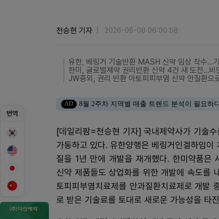
천승현 기자
2026-06-08 06:00:58
유한, 베링거 기술반환 MASH 신약 임상 착수..
한미, 글로벌제약 권리반환 신약 4건 새 도전...
JW중외, 권리 반환 아토피피부염 신약 안질환으
AD
8월 2주차 지역별 매출 트렌드 분석이 필요하
번역
[데일리팜=천승현 기자] 국내제약사가 기술수
가동하고 있다. 유한양행은 베링거인겔하임이 
질을 1년 만에 개발을 재개했다. 한미약품은
신약 제품들도 상업화를 위한 개발에 속도를 
토피피부염치료제를 안과질환치료제로 개발 중
로 받은 기술료를 토대로 새로운 가능성을 타