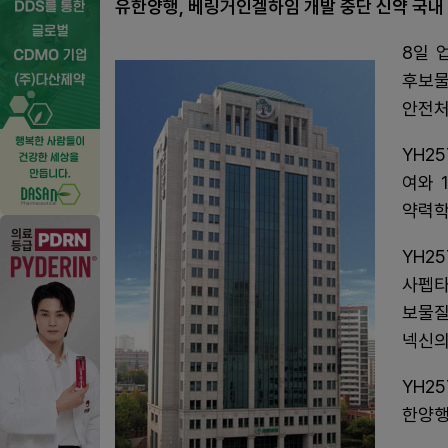
유한양행, 베링거인겔하임 개발 중단 신약 국내 
8일 
후보물
안전처
YH2
여와 
약력학
YH2
사펩타
보물질
넥신의
YH2
한양행