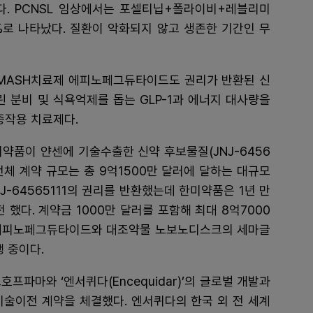
됐다. PCNSL 임상에서는 포셀티닙+폴라이비+레블리미
.3%로 나타났다. 질환이 악화되지 않고 생존한 기간인 무
한 MASH치료제 에피노페그듀타이드도 권리가 반환된 신
 분비 및 식욕억제를 돕는 GLP-1과 에너지 대사량을
중작용 치료제다.
미약품이 얀센에 기술수출한 신약 후보물질(JNJ-6456
 전체 계약 규모는 총 9억1500만 달러에 달하는 대규모
J-64565111의 권리를 반환했는데 한미약품은 1년 만
 했다. 계약금 1000만 달러를 포함해 최대 8억7000
재 에피노페그듀타이드와 대조약물 노보노디스크의 세마글
행 중이다.
파마와 ‘엔서퀴다(Encequidar)’의 글로벌 개발과
기술이전 계약을 체결했다. 엔서퀴다의 한국 외 전 세계