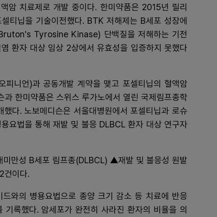
액암 치료제로 개발 중이다. 한미약품은 2015년 릴리
 포셀티닙을 기술이전했다. BTK 저해제는 B세포 성장에
n's Tyrosine Kinase) 단백질을 저해하는 기전
관절염 환자 대상 임상 2상에서 유효성을 입증하지 못했다
지놈오피니언)과 공동개발 계약을 맺고 포셀티닙의 혈액암
디슨과 한미약품은 스위스 루가노에서 열린 국제림프종학
 공개했다. 노보메디슨은 서울대병원에서 포셀티닙과 로슈
용요법을 통해 재발 및 불응 DLBCL 환자 대상 연구자
미만성 B세포 림프종(DLBCL) ▲재발 및 불응성 원발
 2건이다.
리미드와의 병용요법으로 종양 크기 감소 등 치료에 반응
%를 기록했다. 암세포가 완전히 사라진 환자의 비율을 의