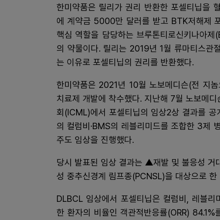
한미약품은 릴리가 권리 반환한 포셀티닙을 혈
에 계약금 5000만 달러를 받고 BTK저해제
핵심 역할을 담당하는 브루톤티로신키나아제(Bruto
의 약물이다. 릴리는 2019년 1월 류마티스
는 이유로 포셀티닙의 권리를 반환했다.
한미약품은 2021년 10월 노보메디슨(전 
치료제 개발에 착수했다. 지난해 7월 노보메
회(ICML)에서 포셀티닙의 임상2상 결과를
의 컬럼비·BMS의 레블리미드를 조합한 3제 병
주도 임상을 진행했다.
당시 발표된 임상 결과는 ▲재발 및 불응성 거대
성 중추신경계 림프종(PCNSL)을 대상으로 한
DLBCL 임상에서 포셀티닙은 컬럼비, 레블
한 환자의 비율인 객관적반응률(ORR) 84.1