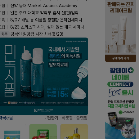
모집
신약 등재 Market Access Academy
모집
일본 주요 대학교 약학부 입시 신(편)입학
교육
8/07 배탈 등 여름철 장질환 온라인세미나
모집
8/23 초리스크 시대, 실패 없는 개국 세미나
강복인 원강팜 사장 차녀(8/23)
화촉
약국e몰
· 편한가
· 바로팜
· 플랫팜