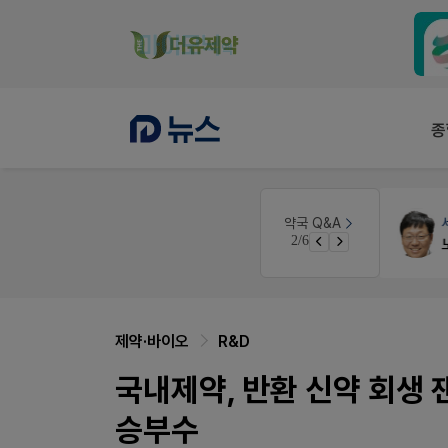
종
세무·노무
팜텍스
약국 Q&A
3/6
약국 개국 대출 어떻게 받아야할지 어렵습니다
노동자의 날 수당계산은 어떻게 되나요
제약·바이오
R&D
국내제약, 반환 신약 회생
승부수