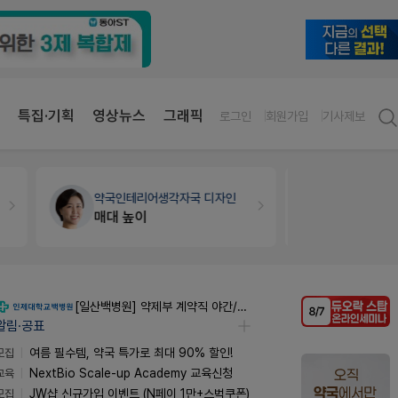
특집·기획
영상뉴스
그래픽
로그인
회원가입
기사제보
개국·경영
휴베이스
약국세무
미
Pm2000쓰는데..
[일산백병원] 약제부 계약직 야간/주말당직약사 (신입/경력) 모집 공고
알림·공표
모집
여름 필수템, 약국 특가로 최대 90% 할인!
교육
NextBio Scale-up Academy 교육신청
모집
JW샵 신규가입 이벤트 (N페이 1만+스벅쿠폰)