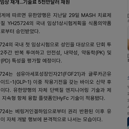
임상 재개...기술료 5천만달러 재원
업계에 따르면 유한양행은 지난달 29일 MASH 치료제
질 YH25724의 국내 임상1상시험계획을 식품의약품
로부터 승인받았다.
5724의 국내 첫 임상시험으로 성인을 대상으로 단회 투
12주간 반복 투여하고 안전성, 내약성, 약동학(PK) 및
(PD) 특성을 평가할 예정이다.
5724는 섬유아세포성장인자21(FGF21)과 글루카곤유
이드-1(GLP-1) 이중 작용기전을 갖는 바이오 신약 후
1
이다. 유한양행의 자체 단백질 엔지니어링 기술과 제
 지속형 항체 융합 플랫폼인HyFc 기술이 적용됐다.
5724는 베링거인겔하임으로부터 권리 반환된 이후 유
이 자체 개발 행보에 본격적으로 나서는 모습이다.