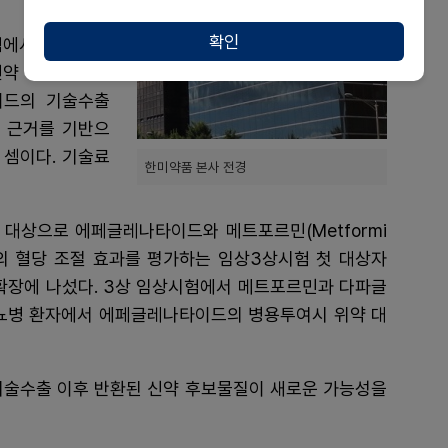
확인
에서 우수한 심
신약 개발 기회가
이드의 기술수출
 근거를 기반으
 셈이다. 기술료
한미약품 본사 전경
 대상으로 에페글레나타이드와 메트포르민(Metformi
법의 혈당 조절 효과를 평가하는 임상3상시험 첫 대상자
장에 나섰다. 3상 임상시험에서 메트포르민과 다파글
뇨병 환자에서 에페글레나타이드의 병용투여시 위약 대
 기술수출 이후 반환된 신약 후보물질이 새로운 가능성을