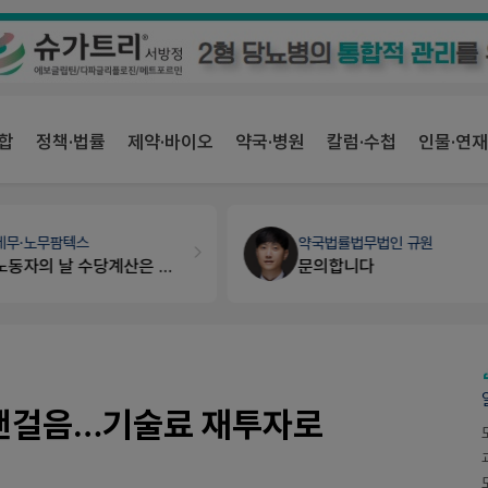
합
정책·법률
제약·바이오
약국·병원
칼럼·수첩
인물·연재
약국법률
법무법인 규원
약국인테리어
생각자국 디자인
문의합니다
매대 높이
 잰걸음…기술료 재투자로