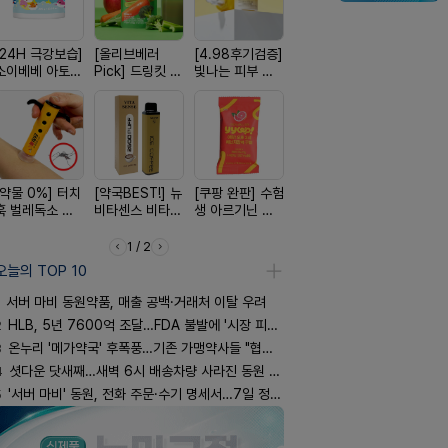
[24H 극강보습]
[올리브베러
[4.98후기검증]
[100% 천연옥]
[여름 한정 
소이베베 아토
Pick] 드링킷 건
빛나는 피부 오
멜팅 하트 괄사
편한가 여름
크림
강음료
브링 세럼
마사지기
세일! (여름
템 싹쓰리)
[약물 0%] 터치
[약국BEST!] 뉴
[쿠팡 완판] 수험
[국내최초] 모기
[구취 96%
훅 벌레독소 흡
비타센스 비타민
생 아르기닌 에
디퓨저 천연 계
거] 씹는 고
인기
흡입기
너지 젤리
피 모키센트 디
글
퓨저
1 / 2
오늘의 TOP 10
서버 마비 동원약품, 매출 공백·거래처 이탈 우려
2
HLB, 5년 7600억 조달…FDA 불발에 '시장 피로감'
3
온누리 '메가약국' 후폭풍…기존 가맹약사들 "협의체 만들자"
4
셧다운 닷새째…새벽 6시 배송차량 사라진 동원 물류센터
5
'서버 마비' 동원, 전화 주문·수기 명세서…7일 정상화 되나