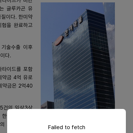
나타이드가 비만
는 글루카곤 유
물질이다. 한미약
시험을 완료하고
 기술수출 이후
망이다.
레나타이드를 포함
계약금 4억 유로
계약금은 2억40
5건의 임상3상
. 한미약품은 사
의 자료를 모두
Failed to fetch