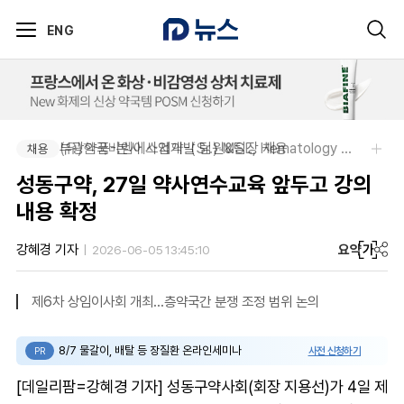
ENG
부광약품-본사 사업개발 팀원&팀장 채용
(유)한국비엠에스제약-(Sr.) MSL, Hematology (Permanent)
채용
채용
성동구약, 27일 약사연수교육 앞두고 강의
내용 확정
요약
가
강혜경 기자
2026-06-05 13:45:10
제6차 상임이사회 개최…층약국간 분쟁 조정 범위 논의
8/7 물갈이, 배탈 등 장질환 온라인세미나
사전 신청하기
PR
[데일리팜=강혜경 기자] 성동구약사회(회장 지용선)가 4일 제