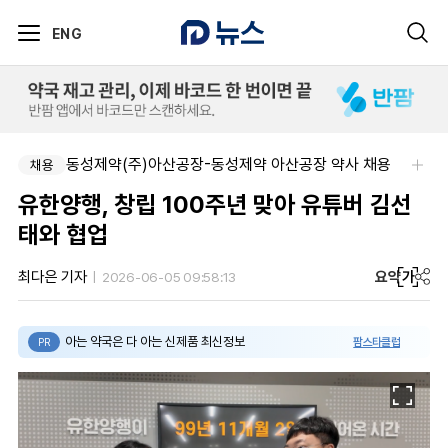
ENG
동성제약(주)아산공장-동성제약 아산공장 약사 채용
채용
유한양행, 창립 100주년 맞아 유튜버 김선
태와 협업
요약
가
최다은 기자
2026-06-05 09:58:13
아는 약국은 다 아는 신제품 최신정보
팜스타클럽
PR