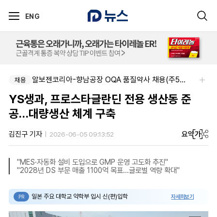
ENG
알보젠코리아-향남공장 OQA 품질약사 채용(주5일/파트타임 가능)
채용
YS생과, 프로스타글란딘 전용 생산동 준
공…대량생산 체계 구축
요약
가
김진구 기자
2026-06-05 09:13:52
"MES·자동화 설비 도입으로 GMP 운영 고도화 추진"
"2028년 DS 부문 매출 1100억 목표…글로벌 역량 확대"
일본 주요 대학교 약학부 입시 신(편)입학
자세히보기
PR