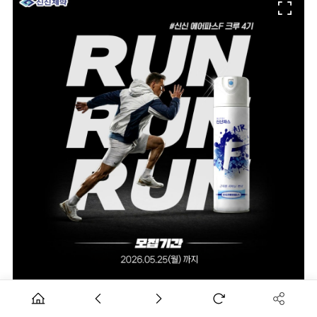
[데일리팜=황병우 기자]신신제약이 야외 활동 시즌을 맞아 러