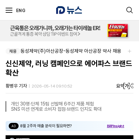
ENG
동성제약(주)아산공장-동성제약 아산공장 약사 채용
채용
신신제약, 러닝 캠페인으로 에어파스 브랜드
확산
요약
가
황병우 기자
2026-05-14 09:10:52
개인 30명·단체 15팀 선발해 6주간 제품 체험
SNS 미션 연계로 소비자 접점·브랜드 인지도 확대
8월 2주차 매출 분석이 필요하면?
BRPInsight
AD