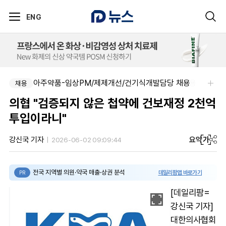
ENG
주식회사 한독-[한독] 신입 및 경력 직무별 수시채용
아주약품-임상PM/제제개선/건기식개발담당 채용
채용
채용
의협 "검증되지 않은 첩약에 건보재정 2천억
투입이라니"
요약
가
강신국 기자
2026-06-02 09:09:44
전국 지역별 의원·약국 매출·상권 분석
데일리팜맵 바로가기
PR
[데일리팜=
강신국 기자]
대한의사협회