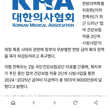
한방대책특별
위원회(이하
한특위)가 최
근 드러난 ‘첩
약 건강보험
적용 2단계
시범사업’의
재정 폭증 사태와 관련해 정부의 무분별한 한방 급여 확대 정책
을 즉각 재검토하라고 촉구했다.
의협 한특위는 2일 국민건강보험공단 자료를 인용해, 복지부
가 추진 중인 첩약 건강보험 적용 2단계 시범사업을 통한
2024~2025년 급여비 지급액이 총 1913억 9000만원에 달
했다고 밝혔다.
이는 당초 정부가 추계했던 예산인 1188억원의 약 1.6배에 육
박하는 수치로, 사실상 정부의 예산 통제 기능이 마비된 상태라