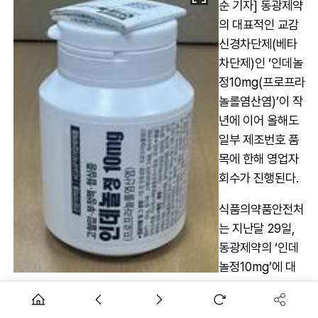
순 기자] 동광제약
의 대표적인 교감
신경차단제(베타
차단제)인 ‘인데놀
정10mg(프로프라
놀롤염산염)’이 작
년에 이어 올해도
일부 제조번호 품
목에 한해 영업자
회수가 진행된다.
식품의약품안전처
는 지난달 29일,
동광제약의 ‘인데
놀정10mg’에 대
해 니트로사민계
불순물(N-nitroso-propranolol) 허용기준 초과 검출에 따