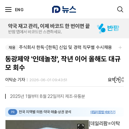
ENG
주식회사 한독-[한독] 신입 및 경력 직무별 수시채용
채용
동광제약 '인데놀정', 작년 이어 올해도 대규
모 회수
요약
가
이탁순 기자
2026-06-01 09:43:51
2025년 1월부터 8월 22일까지 제조·유통분
전국 지역별 의원·약국 매출·상권 분석
데일리팜맵 바로가기
PR
[데일리팜=이탁