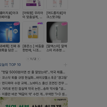
[흉터치료]아크
[아워팜] 우리아
[여드름치료]아
[한독] 붙이는 통
[D판테놀]
리페어겔
이 맞춤설계, 바
크스팟크림
증 전문가, 케토
온디판테놀
로타민 kids 엘
톱 액티브 플라
더베리맛
스타(쿨) 40매
[쥬베룩] 진짜 쥬
[휴온스 ] 비듬을
[알엑스미] 알엑
[켄뷰] 오리지널
[리쥬올] 닥
베룩을 담은 약
한번에, 니조랄
스미 리쥬영 울
폼타입, 로게인
쥬올 어드
국전용 PDLLA
2%액
트라 PDRN
5%폼에어로졸
PDRN 리
크림
10000 딥리페
60g
이팅 크림 3
1 / 2
어 크림
오늘의 TOP 10
"한달 5000원이면 싼 줄 알았는데"…약국 제품과 비교해보니
2
코스닥 퇴출 규정 현실화…바이오헬스 8곳 '경고등'
3
먼디파마 수장 교체...노바티스 출신 조연진 전무 내정
4
거리로 번진 잠실역 약국 논란…송파 약사들 "공공성 훼손"
5
이름만 바꾼 '택갈이 약' 수천 개…무색한 '1+3 생동'