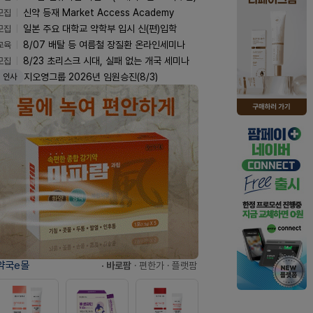
모집
신약 등재 Market Access Academy
모집
일본 주요 대학교 약학부 입시 신(편)입학
교육
8/07 배탈 등 여름철 장질환 온라인세미나
모집
8/23 초리스크 시대, 실패 없는 개국 세미나
지오영그룹 2026년 임원승진(8/3)
인사
약국e몰
· 바로팜
· 편한가
· 플랫팜