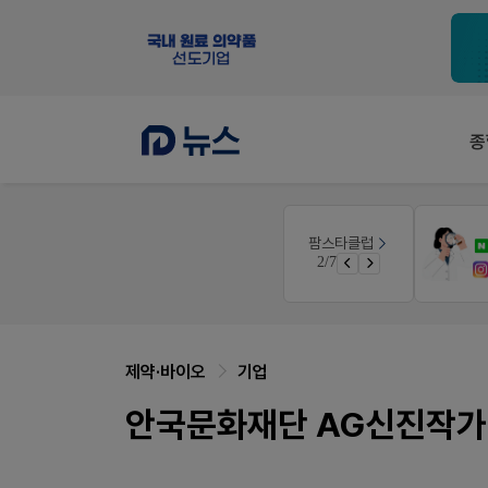
종
E-detail
팜스타클럽
근육통은 오래가니깐!
3/7
오래가는 타이레놀 ER
제약·바이오
기업
안국문화재단 AG신진작가