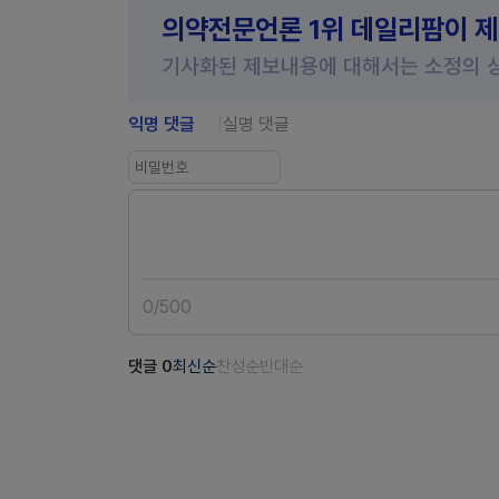
의약전문언론 1위 데일리팜이 
기사화된 제보내용에 대해서는 소정의 
익명 댓글
실명 댓글
0
/
500
댓글
0
최신순
찬성순
반대순