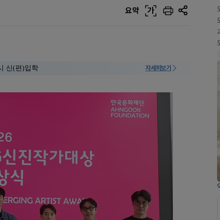
요약
가
시 신(편)입학
자세히보기