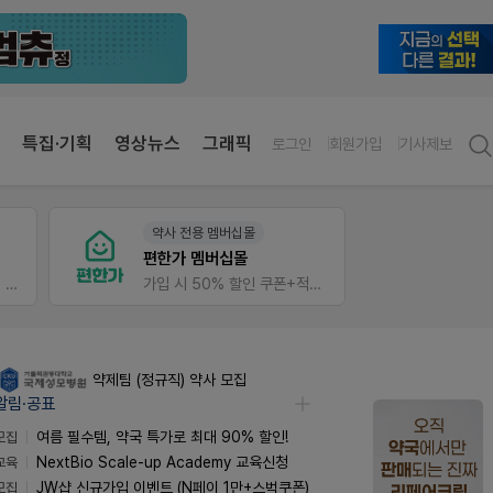
특집·기획
영상뉴스
그래픽
로그인
회원가입
기사제보
약사 전용 멤버십몰
V-Det
편한가 멤버십몰
가입 시 네이버 1만포인트 + 스벅쿠폰
가입 시 50% 할인 쿠폰+적립금까지!
비아핀 
약제팀 (정규직) 약사 모집
알림·공표
모집
여름 필수템, 약국 특가로 최대 90% 할인!
교육
NextBio Scale-up Academy 교육신청
모집
JW샵 신규가입 이벤트 (N페이 1만+스벅쿠폰)