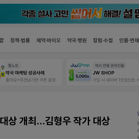
합
정책·법률
제약·바이오
약국·병원
칼럼·수첩
인물·연재
팜노트
약사 전용 온라인몰
약국 마케팅 성공사례
JW SHOP
좋아요+의견남기면 쿠폰 증정
대상 개최…김형우 작가 대상