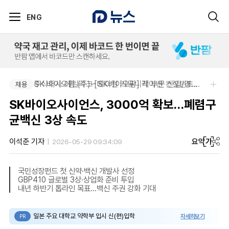
ENG
SK 바이오팜 (주)-[SK바이오팜] 각 부문 신입/경력 구성원 영입
주식회사 에일리크-메디컬 커뮤니케이션 컨설턴트(Associate) / 메디컬라이터 채용
채용
채용
SK바이오사이언스, 3000억 확보…폐렴구
균백신 3상 속도
요약
가
이석준 기자
2026-05-29 09:34:09
국민성장펀드 첫 신약·백신 개발사 선정
GBP410 글로벌 3상·상업화 준비 투입
내년 하반기 톱라인 목표…백신 주권 강화 기대
일본 주요 대학교 약학부 입시 신(편)입학
자세히보기
PR