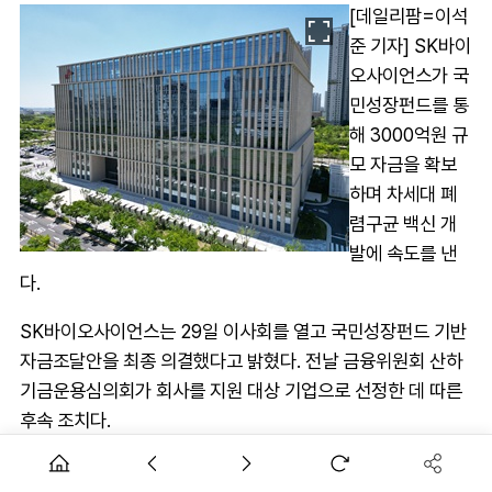
[데일리팜=이석
준 기자] SK바이
오사이언스가 국
민성장펀드를 통
해 3000억원 규
모 자금을 확보
하며 차세대 폐
렴구균 백신 개
발에 속도를 낸
다.
SK바이오사이언스는 29일 이사회를 열고 국민성장펀드 기반
자금조달안을 최종 의결했다고 밝혔다. 전날 금융위원회 산하
기금운용심의회가 회사를 지원 대상 기업으로 선정한 데 따른
후속 조치다.
국민성장펀드는 초저리 장기 차입 형태로 총 3000억원이 지