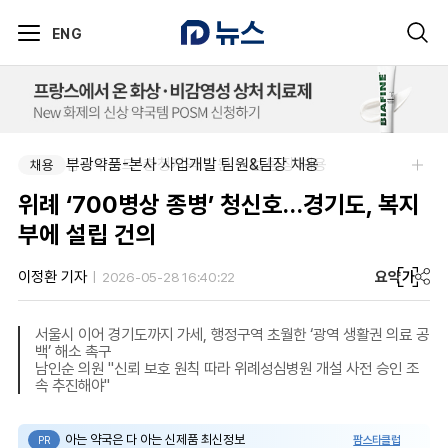
ENG
부광약품-본사 사업개발 팀원&팀장 채용
팜리쿠르트-충청지역 의원 영업 팀장 채용
채용
채용
위례 ‘700병상 종병’ 청신호…경기도, 복지
부에 설립 건의
요약
가
이정환 기자
2026-05-28 16:40:22
서울시 이어 경기도까지 가세, 행정구역 초월한 ‘광역 생활권 의료 공
백’ 해소 촉구
남인순 의원 "신뢰 보호 원칙 따라 위례성심병원 개설 사전 승인 조
속 추진해야"
아는 약국은 다 아는 신제품 최신정보
팜스타클럽
PR