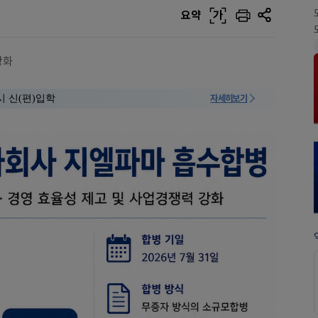
요약
가
강화
시 신(편)입학
자세히보기