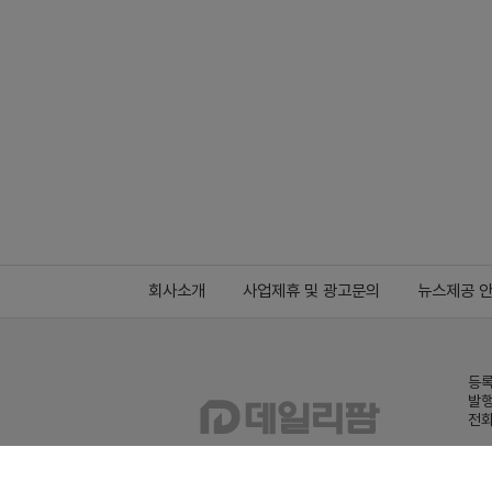
회사소개
사업제휴 및 광고문의
뉴스제공 
등록
발행
전화
데일
Family site
co