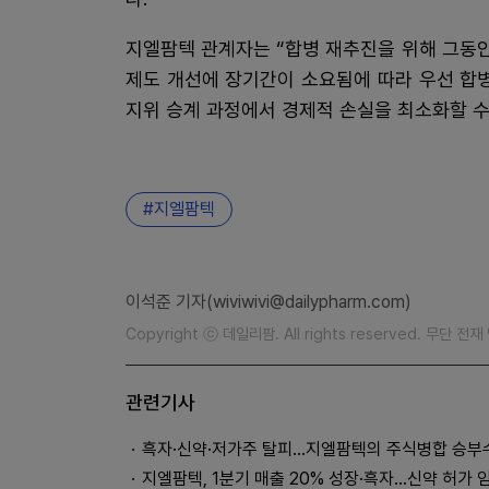
지엘팜텍 관계자는 “합병 재추진을 위해 그동안
제도 개선에 장기간이 소요됨에 따라 우선 합병
지위 승계 과정에서 경제적 손실을 최소화할 수
지엘팜텍
이석준 기자(wiviwivi@dailypharm.com)
Copyright ⓒ 데일리팜. All rights reserved. 무단 전
관련기사
흑자·신약·저가주 탈피…지엘팜텍의 주식병합 승부
지엘팜텍, 1분기 매출 20% 성장·흑자…신약 허가 