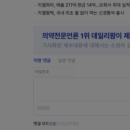
지엘파마, 매출 211억·현금 14억…모회사 최대 실
지엘팜텍, 국내 최초 물 없이 먹는 신경통약 출시
의약전문언론 1위 데일리팜이 
기사화된 제보내용에 대해서는 소정의 
익명 댓글
실명 댓글
0
/
500
댓글
0
최신순
찬성순
반대순