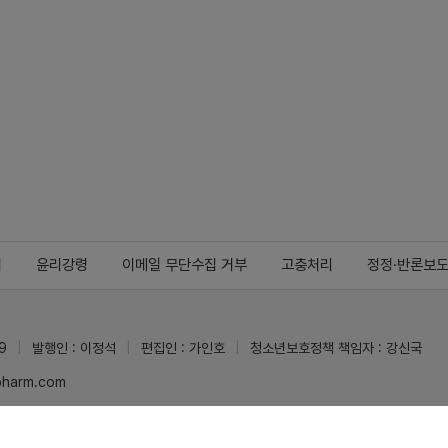
지
윤리강령
이메일 무단수집 거부
고충처리
정정·반론보
9
발행인 : 이정석
편집인 : 가인호
청소년보호정책 책임자 : 강신국
ypharm.com
 받을 수 있습니다.