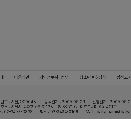
안내
이용약관
개인정보취급방침
청소년보호정책
법적고
번호 : 서울,아00048
등록일자 : 2005.09.09
발행일자 : 2005.09.0
주소 : 서울시 송파구 법원로 128 문정 SK V1 GL 메트로시티 A동 401호
 : 02-3473-0833
팩스 : 02-3434-0169
Mail :
dailypharm@dail
리팜의 모든 콘텐츠(기사)를 무단 사용하는 것은 저작권법에 저촉되며, 법적 제재를
pyright © Dailypharm1999-2026,All rights reserved.