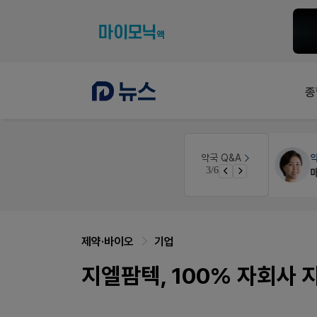
종
인
약국대출
메디라이프
약국 Q&A
4/6
경단녀요건중 근로스득원천징수액
약국 개국 대출 어떻게 받아야할지 어렵습니다
제약·바이오
기업
지엘팜텍, 100% 자회사