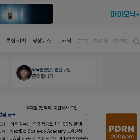
특집·기획
영상뉴스
그래픽
로그인
회원가입
기사제보
약국법률
법무법인 규원
세무·노무
팜
문의합니다
약제팀 (협약직) 야간약사 모집
알림·공표
모집
여름 필수템, 약국 특가로 최대 90% 할인!
교육
NextBio Scale-up Academy 교육신청
모집
JW샵 신규가입 이벤트 (N페이 1만+스벅쿠폰)