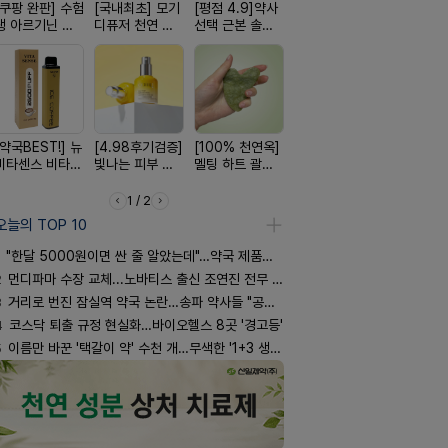
[쿠팡 완판] 수험
[국내최초] 모기
[평점 4.9]약사
[여름 한정 특가]
[구취 96%
생 아르기닌 에
디퓨저 천연 계
선택 근본 솔루
편한가 여름 쿨
거] 씹는 고
너지 젤리
피 모키센트 디
션, 솔티스
세일! (여름 필수
글
퓨저
템 싹쓰리)
[약국BEST!] 뉴
[4.98후기검증]
[100% 천연옥]
[완전방수] 눈시
[약물 0%]
비타센스 비타민
빛나는 피부 오
멜팅 하트 괄사
림없는 선크림
훅 벌레독소
흡입기
브링 세럼
마사지기
(SPF50+)
인기
1 / 2
오늘의 TOP 10
"한달 5000원이면 싼 줄 알았는데"…약국 제품과 비교해보니
2
먼디파마 수장 교체...노바티스 출신 조연진 전무 내정
3
거리로 번진 잠실역 약국 논란…송파 약사들 "공공성 훼손"
4
코스닥 퇴출 규정 현실화…바이오헬스 8곳 '경고등'
5
이름만 바꾼 '택갈이 약' 수천 개…무색한 '1+3 생동'