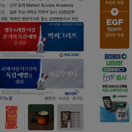
모집
신약 등재 Market Access Academy
모집
일본 주요 대학교 약학부 입시 신(편)입학
박희진 병원약사회 중소·요양병원이사 부친
부음
약국e몰
· 편한가
· 바로팜
· 플랫팜