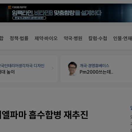
합
정책·법률
제약·바이오
약국·병원
칼럼·수첩
인물·연재
약국인테리어
생각자국 디자인
개국·경영
휴베이스
매대 높이
Pm2000쓰는데..
 지엘파마 흡수합병 재추진