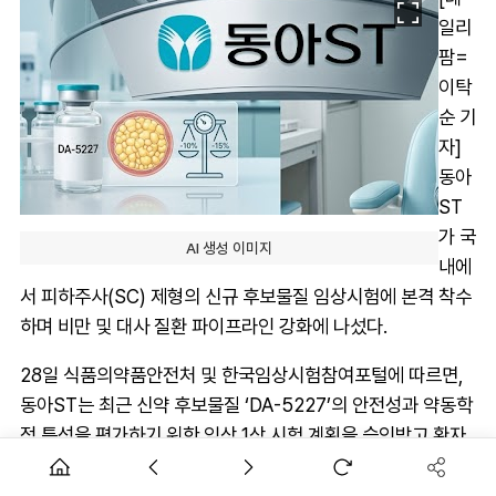
일리
팜=
이탁
순 기
자]
동아
ST
가 국
AI 생성 이미지
내에
서 피하주사(SC) 제형의 신규 후보물질 임상시험에 본격 착수
하며 비만 및 대사 질환 파이프라인 강화에 나섰다.
28일 식품의약품안전처 및 한국임상시험참여포털에 따르면,
동아ST는 최근 신약 후보물질 ‘DA-5227’의 안전성과 약동학
적 특성을 평가하기 위한 임상 1상 시험 계획을 승인받고 환자
모집 및 투약을 시작했다.