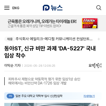
ENG
팜리쿠르트-충청지역 의원 영업 팀장 채용
주식회사 에일리크-메디컬 커뮤니케이션 컨설턴트(Associate) / 메디컬라이터 채용
채용
채용
동아ST, 신규 비만 과제 'DA-5227' 국내
임상 착수
요약
가
이탁순 기자
2026-05-28 12:08:25
피하주사 제형으로 약동학적 평가 위한 임상1상 승인
해외에서는 비만신약 DA-1726 임상 개발
일본 주요 대학교 약학부 입시 신(편)입학
자세히보기
PR
[데