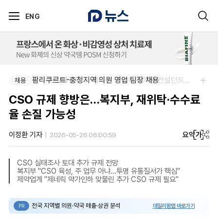
ENG
팜리쿠르트-충청지역 의원 영업 팀장 채용
주식회사 에일리크-메디컬 커뮤니케이션 컨설턴트(Associate) / 메디컬라이터 채용
채용
채용
CSO 규제 향방은…복지부, 재위탁·수수료
율 손질 가능성
요약
가
이정환 기자
2026-05-26 06:00:59
CSO 실태조사 토대 추가 규제 전망
복지부 "CSO 육성, 주 업무 아냐…투명 유통질서가 핵심"
제약업계 "제네릭 약가인하 맞물린 추가 CSO 규제 필요"
전국 지역별 의원·약국 매출·상권 분석
데일리팜맵 바로가기
PR