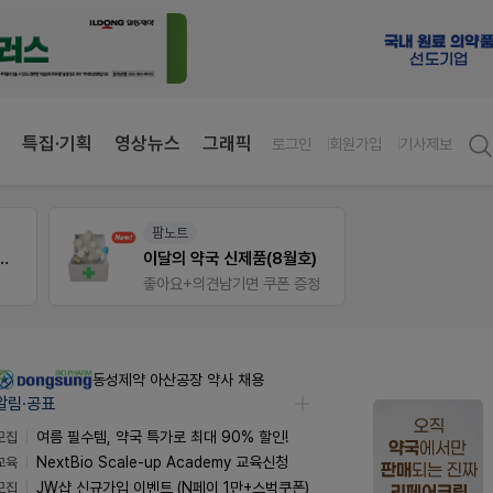
특집·기획
영상뉴스
그래픽
로그인
회원가입
기사제보
약사 전용 온라인몰
E-det
)
JW SHOP
근육통
정
가입 시 네이버 1만포인트 + 스벅쿠폰
오래가
동성제약 아산공장 약사 채용
알림·공표
모집
여름 필수템, 약국 특가로 최대 90% 할인!
교육
NextBio Scale-up Academy 교육신청
모집
JW샵 신규가입 이벤트 (N페이 1만+스벅쿠폰)