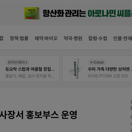
합
정책·법률
제약·바이오
약국·병원
칼럼·수첩
인물·연재
V-Detail
팜노트
우리 가족 다양한 상처엔 비아핀!
이달의 약국 신제품(8월호
비아핀 POSM 신청 GO!
좋아요+의견남기면 쿠폰 증
행사장서 홍보부스 운영