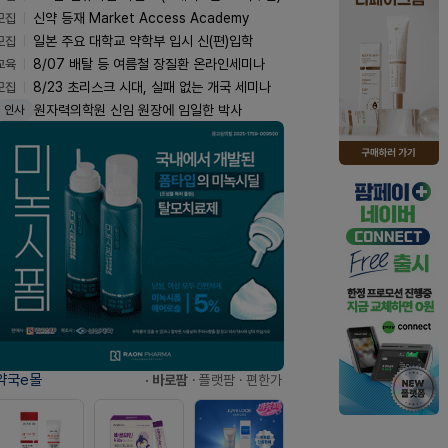
모집
신약 등재 Market Access Academy
모집
일본 주요 대학교 약학부 입시 신(편)입학
교육
8/07 배탈 등 여름철 장질환 온라인세미나
모집
8/23 초리스크 시대, 실패 없는 개국 세미나
원자력의학원 신임 원장에 임일한 박사
인사
약국e몰
· 바로팜
· 플랫팜
· 편한가