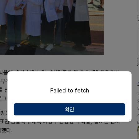
품에 대한 복약상담, OX퀴즈를 통해 다제약물관리사
 부작용 대처 방법, 약국 에티켓, 돌봄통합 사업에서 약
를 전달하는 활동 및 대체조제 홍보를 위한 스티커 부착
Failed to fetch
1
로그램을 운영했다.
확인
이 방문했다. 행사에는 서울시약사회 김위학 회장이 방문
표민·전종혁·유재목·이영수·원영경 부회장, 정시온·김지
여했다.