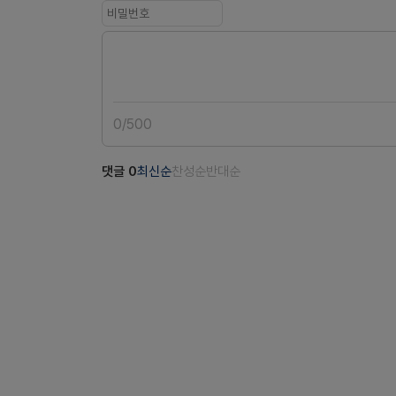
0
/
500
댓글
0
최신순
찬성순
반대순