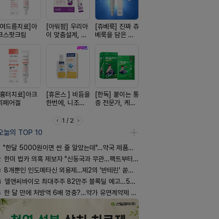
[여드름치료]아
[아워팜] 우리아
[쥬베룩] 진짜 쥬
[알엑스미] 알엑
[켄뷰] 오
크스팟크림
이 맞춤설계, 바
베룩을 담은 약
스미 리쥬영 울
폼타입, 로
로타민 kids 엘
국전용 PDLLA
트라 PDRN
5%폼에어
더베리맛
크림
10000 딥리페
60g
어 크림
[흉터치료]아크
[휴온스 ] 비듬을
[한독] 붙이는 통
[D판테놀]레비
[리쥬올] 닥
리페어겔
한번에, 니조랄
증 전문가, 케토
온디판테놀연고
쥬올 어드
2%액
톱 액티브 플라
PDRN 리
스타(쿨) 40매
이팅 크림 3
1 / 2
오늘의 TOP 10
"한달 5000원이면 싼 줄 알았는데"…약국 제품과 비교해보니
2
한미 법카 의혹 제보자 "신동국과 무관…팩트부터 따져야"
3
8개뿐인 인도메타신 외용제…제2의 '반테린' 쏟아지나
4
엘앤씨바이오 최대주주 82만주 블록딜 예고…500억 규모
5
한 달 만에 처방액 6배 껑충?…약가 유연계약제 착시효과