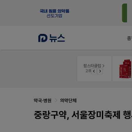
종
몰
온라인세미나
팜스타클럽
듀오락 스탑과 여름철 장질환 대응법
3/8
가입 시 50% 할인 쿠폰+적립금까지!
물갈이, 배탈, 설사 환자를 위한 실전 상담&판매 전략
약국·병원
의약단체
중랑구약, 서울장미축제 