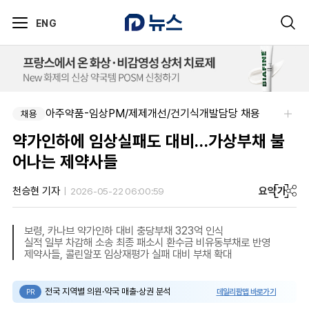
ENG
아주약품-임상PM/제제개선/건기식개발담당 채용
채용
약가인하에 임상실패도 대비…가상부채 불
어나는 제약사들
요약
가
천승현 기자
2026-05-22 06:00:59
보령, 카나브 약가인하 대비 충당부채 323억 인식
실적 일부 차감해 소송 최종 패소시 환수금 비유동부채로 반영
제약사들, 콜린알포 임상재평가 실패 대비 부채 확대
전국 지역별 의원·약국 매출·상권 분석
데일리팜맵 바로가기
PR