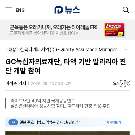
ENG
한국다케다제약(주)-Quality Assurance Manager
알보젠코리아-향남공장 OQA 품질약사 채용(주5일/파트타임 가능)
채용
채용
GC녹십자의료재단, 타액 기반 말라리아 진
단 개발 참여
요약
가
이석준 기자
2026-05-20 09:34:37
라이트재단 40억 지원 국제공동연구
삼일열말라리아 성능시험 참여…아프리카 현장 적용 추진
일본 주요 대학교 약학부 입시 신(편)입학
자세히보기
PR