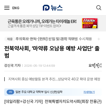
ENG
부광약품-본사 사업개발 팀원&팀장 채용
주식회사 한독-[한독] 신입 및 경력 직무별 수시채용
채용
채용
전북약사회, '마약류 오남용 예방 사업단' 출
범
요약
가
강신국 기자
2026-05-19 12:44:59
지역사회 중심 예방활동 본격 추진...상담약국 40곳 확대 운영 예정
일본 주요 대학교 약학부 입시 신(편)입학
자세히보기
PR
[데일리팜=강신국 기자] 전북특별자치도약사회(회장 전용근)