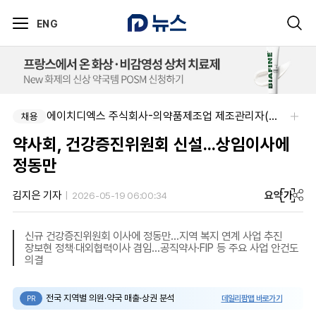
ENG
동성제약(주)아산공장-동성제약 아산공장 약사 채용
에이치디엑스 주식회사-의약품제조업 제조관리자(약사) 채용
채용
채용
약사회, 건강증진위원회 신설...상임이사에
정동만
요약
가
김지은 기자
2026-05-19 06:00:34
신규 건강증진위원회 이사에 정동만…지역 복지 연계 사업 추진
장보현 정책‧대외협력이사 겸임…공직약사·FIP 등 주요 사업 안건도
의결
전국 지역별 의원·약국 매출·상권 분석
데일리팜맵 바로가기
PR