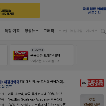
특집·기획
영상뉴스
그래픽
로그인
회원가입
기사제보
E-detail
V-Det
근육통은 오래가니깐!
입 시 50% 할인 쿠폰+적립금까지!
오래가는 타이레놀 ER
비아핀 
김천에서 약사님모셔요 급여740(퇴직금선지급시실수령800),KTXSRT김천구미역있음
알림·공표
모집
여름 필수템, 약국 특가로 최대 90% 할인!
교육
NextBio Scale-up Academy 교육신청
모집
JW샵 신규가입 이벤트 (N페이 1만+스벅쿠폰)