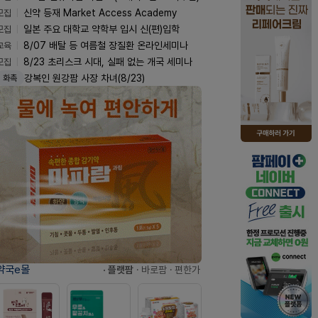
모집
신약 등재 Market Access Academy
모집
일본 주요 대학교 약학부 입시 신(편)입학
교육
8/07 배탈 등 여름철 장질환 온라인세미나
모집
8/23 초리스크 시대, 실패 없는 개국 세미나
강복인 원강팜 사장 차녀(8/23)
화촉
약국e몰
· 플랫팜
· 바로팜
· 편한가