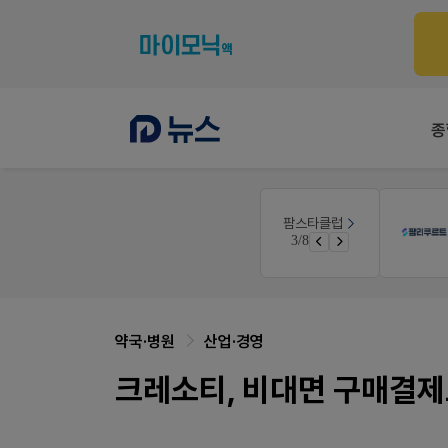
종
팜노트
팜스타클럽
품(8월호)
약국 마케팅 성공사례
3/8
면 쿠폰 증정
좋아요+의견남기면 쿠폰 증정
약국·병원
산업·경영
크레소티, 비대면 구매결제