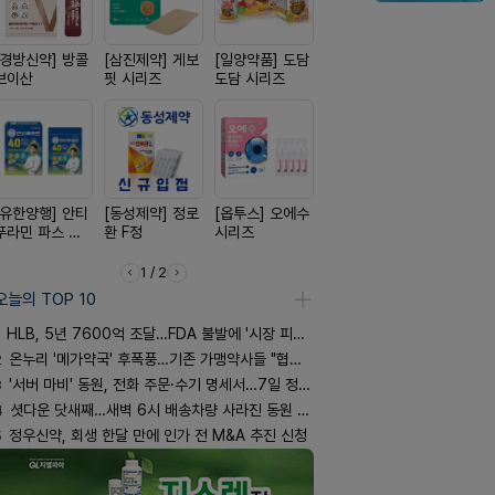
[경방신약] 방콜
[삼진제약] 게보
[일양약품] 도담
[노보노디스크]
[일양약품]
브이산
핏 시리즈
도담 시리즈
위고비
엑스피
[유한양행] 안티
[동성제약] 정로
[옵투스] 오에수
[신신제약] 모스
[신신제약]
푸라민 파스 시
환 F정
시리즈
키토 밀크
스마일드
리즈
1 / 2
오늘의 TOP 10
HLB, 5년 7600억 조달…FDA 불발에 '시장 피로감'
2
온누리 '메가약국' 후폭풍…기존 가맹약사들 "협의체 만들자"
3
'서버 마비' 동원, 전화 주문·수기 명세서…7일 정상화 되나
4
셧다운 닷새째…새벽 6시 배송차량 사라진 동원 물류센터
5
정우신약, 회생 한달 만에 인가 전 M&A 추진 신청