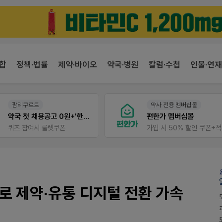
합
정책·법률
제약·바이오
약국·병원
칼럼·수첩
인물·연재
팜리쿠르트
약사 전용 멤버십몰
약국 첫 채용공고 0원+'한번 더' 무료 연장
편한가 멤버십몰
퀴즈 참여시 룰렛쿠폰
가
로 제약·유통 디지털 전환 가속