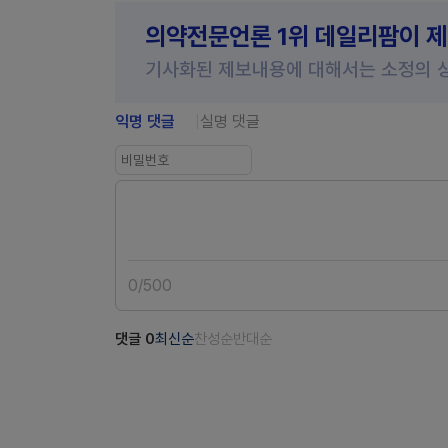
의약전문언론 1위 데일리팜이 
기사화된 제보내용에 대해서는 소정의 
익명 댓글
실명 댓글
0
/
500
댓글
0
최신순
찬성순
반대순