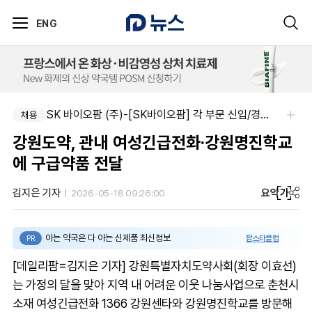
ENG
SK 바이오팜 (주)-[SK바이오팜] 각 부문 신입/경력 구성원 영입
주식회사 에일리크-메디컬 커뮤니케이션 컨설턴트(Associate) / 메디컬라이터 채용
채용
채용
강원도약, 관내 여성긴급전화·강원명진학교
에 구급약품 전달
요약
가
김지은 기자
2026-05-18 09:26:00
아는 약국은 다 아는 신제품 최신정보
팜스타클럽
PR
[데일리팜=김지은 기자] 강원특별자치도약사회(회장 이효선)
는 가정의 달을 맞아 지역 내 어려운 이웃 나눔사업으로 춘천시
소재 여성긴급전화 1366 강원센타와 강원명진학교를 방문해